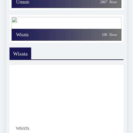
Umum
2067
News
Wisata
106
News
Wisata
WISATA