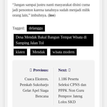
“Jangan sampai justru nanti masyarakat disini cuma
jadi penonton karena tanahnya sudah menjadi milik
orang lain,” imbuhnya. (
ino
)
Tagged:
delanggu
Desa Mendak Bakal Bangun Tempat Wisata di
Samping Jalan Tol
klaten
Mendak
wisata modern
Previous:
Next:
Navigasi
pos
Cuaca Ekstrem,
1.186 Peserta
Pemkab Sukoharjo
Seleksi CPNS dan
Gelar Apel Siaga
PPPK Non Guru
Bencana
Pemprov Jateng
Lolos SKD