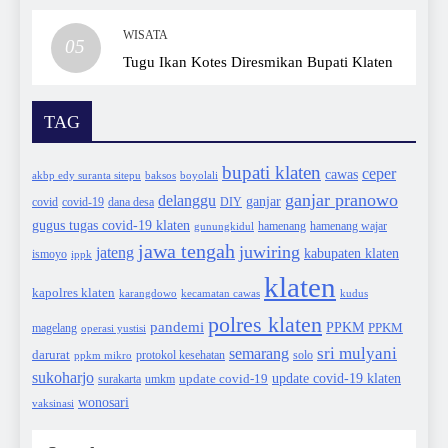
WISATA
05
Tugu Ikan Kotes Diresmikan Bupati Klaten
TAG
bupati klaten
ceper
cawas
akbp edy suranta sitepu
baksos
boyolali
ganjar pranowo
delanggu
ganjar
covid
dana desa
DIY
covid-19
gugus tugas covid-19 klaten
hamenang wajar
gunungkidul
hamenang
jawa tengah
juwiring
jateng
kabupaten klaten
ismoyo
ippk
klaten
kapolres klaten
karangdowo
kudus
kecamatan cawas
polres klaten
pandemi
PPKM
PPKM
magelang
operasi yustisi
sri mulyani
semarang
darurat
solo
protokol kesehatan
ppkm mikro
sukoharjo
update covid-19
update covid-19 klaten
surakarta
umkm
wonosari
vaksinasi