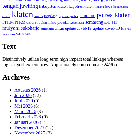
tengah
juwiring
kabupaten klaten
kapolres klaten
karangdowo
kecamatan
klaten
polres klaten
pandemi
magelang
kudus
operasi yustisi
cawas
sri
semarang
PPKM
PPKM darurat
solo
protokol kesehatan
ppkm mikro
mulyani
sukoharjo
update covid-19
update covid-19 klaten
surakarta
umkm
wonosari
vaksinasi
Text
Distinctively utilize long-term high-impact total linkage whereas
high-payoff experiences. Appropriately communicate 24/365.
Archives
Agustus 2026
(1)
Juli 2026
(22)
Juni 2026
(5)
Mei 2026
(6)
Maret 2026
(9)
Februari 2026
(9)
Januari 2026
(4)
Desember 2025
(12)
November 2025
(3)