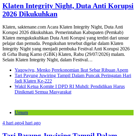
Klaten Integrity Night, Duta Anti Korupsi
2026 Dikukuhkan
Klaten, saktenane.com Acara Klaten Integrity Night, Duta Anti
Korupsi 2026 dikukuhkan. Pemerintahan Kabupaten (Pemkab)
Klaten mengukukuhkan Duta Anti Korupsi yang terdiri dari unsur
pelajar dan pemuda. Pengukuhan tersebut digelar dalam Klaten
Integrity Night yang menjadi pembuka Festival Anti Korupsi 2026
di Grha Bung Karno (GBK) Klaten, Rabu (29/07/2026) malam.
Selain Klaten Integrity Night, dalam Festival…
Yaqowiyu, Menko Perekonomian Ikut Sebar Ribuan Apem
Tari Payung Juwiring Tampil Dalam Puncak Peringatan Hari
Jadi Klaten Ke-222
Wakil Ketua Komite I DPD RI Muhdi: Pendidikan Harus
Dinikmati Semua Masyarakat
Umum
4 hari ago
4 hari ago
Tari Payung Juwiring Tampil Dalam