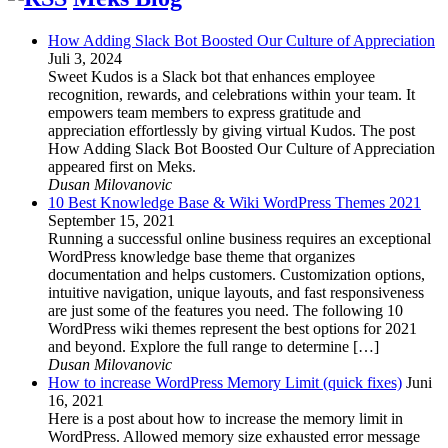
How Adding Slack Bot Boosted Our Culture of Appreciation
Juli 3, 2024
Sweet Kudos is a Slack bot that enhances employee
recognition, rewards, and celebrations within your team. It
empowers team members to express gratitude and
appreciation effortlessly by giving virtual Kudos. The post
How Adding Slack Bot Boosted Our Culture of Appreciation
appeared first on Meks.
Dusan Milovanovic
10 Best Knowledge Base & Wiki WordPress Themes 2021
September 15, 2021
Running a successful online business requires an exceptional
WordPress knowledge base theme that organizes
documentation and helps customers. Customization options,
intuitive navigation, unique layouts, and fast responsiveness
are just some of the features you need. The following 10
WordPress wiki themes represent the best options for 2021
and beyond. Explore the full range to determine […]
Dusan Milovanovic
How to increase WordPress Memory Limit (quick fixes)
Juni
16, 2021
Here is a post about how to increase the memory limit in
WordPress. Allowed memory size exhausted error message