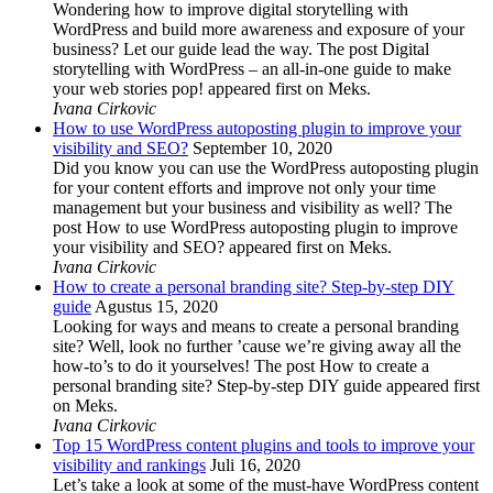
Wondering how to improve digital storytelling with
WordPress and build more awareness and exposure of your
business? Let our guide lead the way. The post Digital
storytelling with WordPress – an all-in-one guide to make
your web stories pop! appeared first on Meks.
Ivana Cirkovic
How to use WordPress autoposting plugin to improve your
visibility and SEO?
September 10, 2020
Did you know you can use the WordPress autoposting plugin
for your content efforts and improve not only your time
management but your business and visibility as well? The
post How to use WordPress autoposting plugin to improve
your visibility and SEO? appeared first on Meks.
Ivana Cirkovic
How to create a personal branding site? Step-by-step DIY
guide
Agustus 15, 2020
Looking for ways and means to create a personal branding
site? Well, look no further ’cause we’re giving away all the
how-to’s to do it yourselves! The post How to create a
personal branding site? Step-by-step DIY guide appeared first
on Meks.
Ivana Cirkovic
Top 15 WordPress content plugins and tools to improve your
visibility and rankings
Juli 16, 2020
Let’s take a look at some of the must-have WordPress content