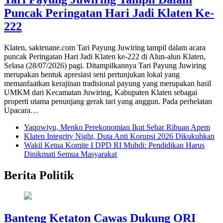
Puncak Peringatan Hari Jadi Klaten Ke-
222
Klaten, saktenane.com Tari Payung Juwiring tampil dalam acara
puncak Peringatan Hari Jadi Klaten ke-222 di Alun-alun Klaten,
Selasa (28/07/2026) pagi. Ditampilkannya Tari Payung Juwiring
merupakan bentuk apresiasi seni pertunjukan lokal yang
memanfaatkan kerajinan tradisional payung yang merupakan hasil
UMKM dari Kecamatan Juwiring, Kabupaten Klaten sebagai
properti utama penunjang gerak tari yang anggun. Pada perhelatan
Upacara…
Yaqowiyu, Menko Perekonomian Ikut Sebar Ribuan Apem
Klaten Integrity Night, Duta Anti Korupsi 2026 Dikukuhkan
Wakil Ketua Komite I DPD RI Muhdi: Pendidikan Harus
Dinikmati Semua Masyarakat
Berita Politik
Banteng Ketaton Cawas Dukung ORI