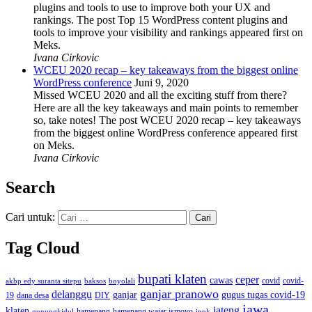
plugins and tools to use to improve both your UX and
rankings. The post Top 15 WordPress content plugins and
tools to improve your visibility and rankings appeared first on
Meks.
Ivana Cirkovic
WCEU 2020 recap – key takeaways from the biggest online
WordPress conference
Juni 9, 2020
Missed WCEU 2020 and all the exciting stuff from there?
Here are all the key takeaways and main points to remember
so, take notes! The post WCEU 2020 recap – key takeaways
from the biggest online WordPress conference appeared first
on Meks.
Ivana Cirkovic
Search
Cari untuk:
Tag Cloud
bupati klaten
ceper
cawas
covid
akbp edy suranta sitepu
baksos
covid-
boyolali
ganjar pranowo
delanggu
ganjar
gugus tugas covid-19
dana desa
DIY
19
jawa
jateng
klaten
hamenang wajar ismoyo
gunungkidul
hamenang
ippk