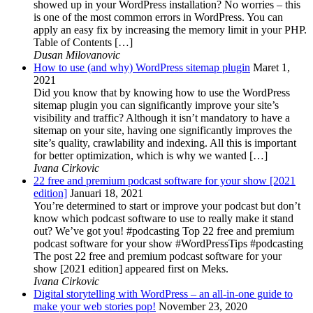
showed up in your WordPress installation? No worries – this
is one of the most common errors in WordPress. You can
apply an easy fix by increasing the memory limit in your PHP.
Table of Contents […]
Dusan Milovanovic
How to use (and why) WordPress sitemap plugin
Maret 1,
2021
Did you know that by knowing how to use the WordPress
sitemap plugin you can significantly improve your site’s
visibility and traffic? Although it isn’t mandatory to have a
sitemap on your site, having one significantly improves the
site’s quality, crawlability and indexing. All this is important
for better optimization, which is why we wanted […]
Ivana Cirkovic
22 free and premium podcast software for your show [2021
edition]
Januari 18, 2021
You’re determined to start or improve your podcast but don’t
know which podcast software to use to really make it stand
out? We’ve got you! #podcasting Top 22 free and premium
podcast software for your show #WordPressTips #podcasting
The post 22 free and premium podcast software for your
show [2021 edition] appeared first on Meks.
Ivana Cirkovic
Digital storytelling with WordPress – an all-in-one guide to
make your web stories pop!
November 23, 2020