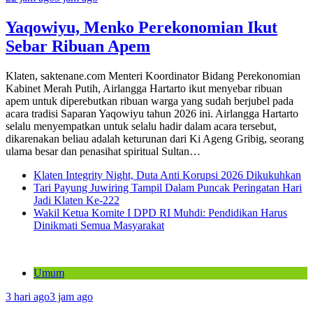
Yaqowiyu, Menko Perekonomian Ikut
Sebar Ribuan Apem
Klaten, saktenane.com Menteri Koordinator Bidang Perekonomian
Kabinet Merah Putih, Airlangga Hartarto ikut menyebar ribuan
apem untuk diperebutkan ribuan warga yang sudah berjubel pada
acara tradisi Saparan Yaqowiyu tahun 2026 ini. Airlangga Hartarto
selalu menyempatkan untuk selalu hadir dalam acara tersebut,
dikarenakan beliau adalah keturunan dari Ki Ageng Gribig, seorang
ulama besar dan penasihat spiritual Sultan…
Klaten Integrity Night, Duta Anti Korupsi 2026 Dikukuhkan
Tari Payung Juwiring Tampil Dalam Puncak Peringatan Hari
Jadi Klaten Ke-222
Wakil Ketua Komite I DPD RI Muhdi: Pendidikan Harus
Dinikmati Semua Masyarakat
Umum
3 hari ago
3 jam ago