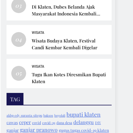
03
Di Klaten, Dubes Belanda Ajak
Masyarakat Indonesia Kembali
Bersepeda
WISATA
04
Wisata Budaya Klaten, Festival
Candi Kembar Kembali Digelar
WISATA
05
Tugu Ikan Kotes Diresmikan Bupati
Klaten
TAG
bupati klaten
akbp edy suranta sitepu
baksos
boyolali
ceper
delanggu
cawas
covid
covid-19
dana desa
DIY
ganjar pranowo
ganjar
gugus tugas covid-19 klaten