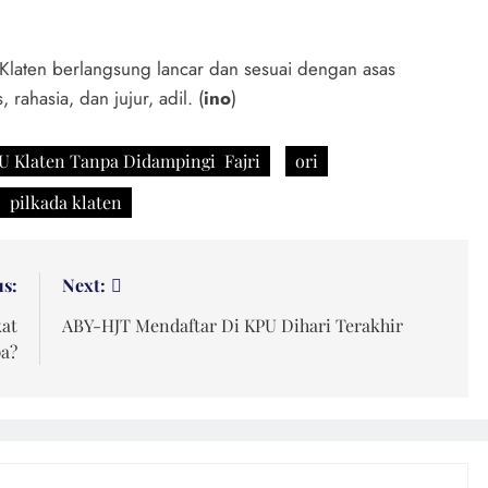
Klaten berlangsung lancar dan sesuai dengan asas
ahasia, dan jujur, adil. (
ino
)
PU Klaten Tanpa Didampingi Fajri
ori
pilkada klaten
us:
Next:
kat
ABY-HJT Mendaftar Di KPU Dihari Terakhir
pa?