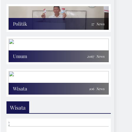
Politik
57
News
Umum
2067
News
Wisata
106
News
Wisata