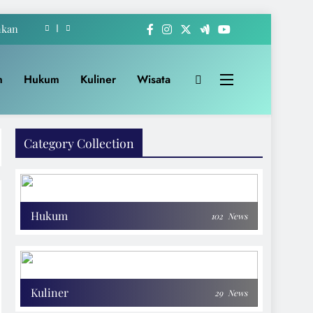
hkan
-222
m
Hukum
Kuliner
Wisata
akat
Apem
Category Collection
hkan
-222
akat
Hukum
102
News
Kuliner
29
News