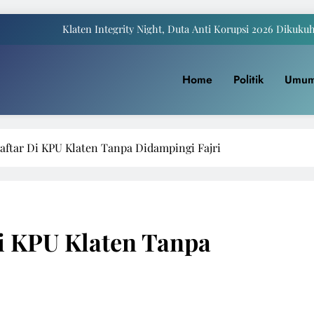
Klaten Integrity Night, Duta Anti Korupsi 2026 Dikuku
Payung Juwiring Tampil Dalam Puncak Peringatan Hari Jadi Klaten Ke
Home
Politik
Umu
a Komite I DPD RI Muhdi: Pendidikan Harus Dinikmati Semua Masyar
Yaqowiyu, Menko Perekonomian Ikut Sebar Ribuan 
Klaten Integrity Night, Duta Anti Korupsi 2026 Dikuku
aftar Di KPU Klaten Tanpa Didampingi Fajri
Payung Juwiring Tampil Dalam Puncak Peringatan Hari Jadi Klaten Ke
a Komite I DPD RI Muhdi: Pendidikan Harus Dinikmati Semua Masyar
i KPU Klaten Tanpa