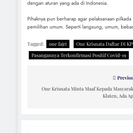
dengan aturan yang ada di Indonesia.
Pihaknya pun berharap agar pelaksanaan pilkada 
pemilihan umum. Seperti langsung, umum, bebas, r
Tagged:
one fajri
One Krisnata Daftar Di K
Pasangannya Terkonfirmasi Positif Covid-19
Navigasi
Previo
pos
One Krisnata Minta Maaf Kepada Masyara
Klaten, Ada A