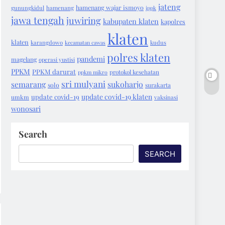
jateng
hamenang wajar ismoyo
gunungkidul
hamenang
ippk
jawa tengah
juwiring
kabupaten klaten
kapolres
klaten
klaten
karangdowo
kecamatan cawas
kudus
polres klaten
pandemi
magelang
operasi yustisi
PPKM
PPKM darurat
protokol kesehatan
ppkm mikro
sri mulyani
semarang
sukoharjo
solo
surakarta
update covid-19 klaten
update covid-19
umkm
vaksinasi
wonosari
Search
SEARCH