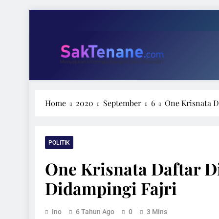
Skip
to
content
Tari 
Wakil Ketu
SakTenane.com
Berita Terbaru Hari ini
Home
2020
September
6
One Krisnata D
Tari 
Wakil Ketu
POLITIK
One Krisnata Daftar D
Didampingi Fajri
Ino
6 Tahun Ago
0
3 Mins