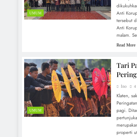
dikukuhka
Anti Koru
UMUM
tersebut d
Anti Koru
malam. Sel
Read More
Tari P
Pering
Ino
4
Klaten, sa
Peringatan
pagi. Dit
UMUM
pertunjuk
merupakan
properti 