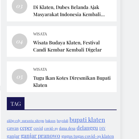
03
Di Klaten, Dubes Belanda Ajak
Masyarakat Indonesia Kembali
Bersepeda
WISATA
04
Wisata Budaya Klaten, Festival
Candi Kembar Kembali Digelar
WISATA
05
Tugu Ikan Kotes Diresmikan Bupati
Klaten
TAG
bupati klaten
akbp edy suranta sitepu
baksos
boyolali
ceper
delanggu
cawas
covid
covid-19
dana desa
DIY
ganjar pranowo
ganjar
gugus tugas covid-19 klaten