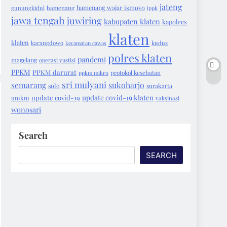
jateng
hamenang wajar ismoyo
gunungkidul
hamenang
ippk
jawa tengah
juwiring
kabupaten klaten
kapolres
klaten
klaten
karangdowo
kecamatan cawas
kudus
polres klaten
pandemi
magelang
operasi yustisi
PPKM
PPKM darurat
protokol kesehatan
ppkm mikro
sri mulyani
semarang
sukoharjo
solo
surakarta
update covid-19 klaten
update covid-19
umkm
vaksinasi
wonosari
Search
SEARCH