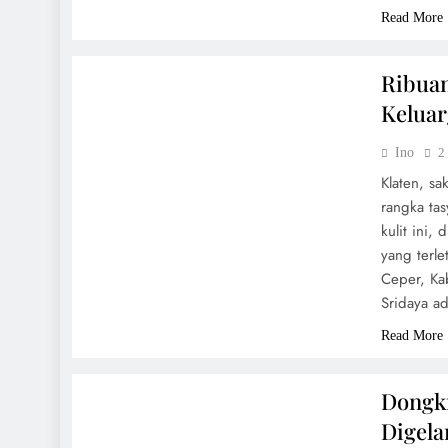
Read More
BUDAYA
Ribua
Kelua
Ino
2
Klaten, s
rangka ta
kulit ini,
yang terl
Ceper, Ka
Sridaya a
Read More
BUDAYA
Dongkr
Digela