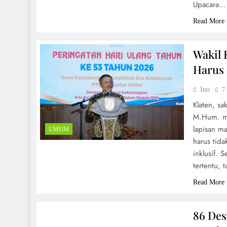
Upacara…
Read More
Wakil 
Harus
Ino
7
Klaten, s
M.Hum. me
lapisan m
UMUM
harus tida
inklusif.
tertentu,
Read More
UMUM
86 Des