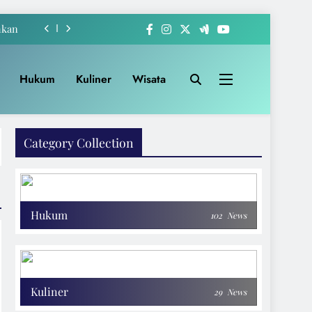
hkan
-222
Hukum
Kuliner
Wisata
akat
Apem
Category Collection
hkan
-222
akat
Hukum
102
News
Kuliner
29
News