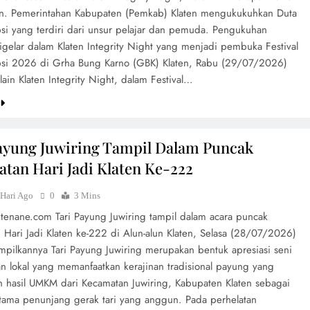
n. Pemerintahan Kabupaten (Pemkab) Klaten mengukukuhkan Duta
psi yang terdiri dari unsur pelajar dan pemuda. Pengukuhan
igelar dalam Klaten Integrity Night yang menjadi pembuka Festival
psi 2026 di Grha Bung Karno (GBK) Klaten, Rabu (29/07/2026)
ain Klaten Integrity Night, dalam Festival…
ayung Juwiring Tampil Dalam Puncak
atan Hari Jadi Klaten Ke-222
 Hari Ago
0
3 Mins
ktenane.com Tari Payung Juwiring tampil dalam acara puncak
 Hari Jadi Klaten ke-222 di Alun-alun Klaten, Selasa (28/07/2026)
ampilkannya Tari Payung Juwiring merupakan bentuk apresiasi seni
an lokal yang memanfaatkan kerajinan tradisional payung yang
 hasil UMKM dari Kecamatan Juwiring, Kabupaten Klaten sebagai
utama penunjang gerak tari yang anggun. Pada perhelatan