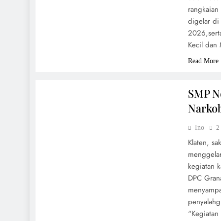
rangkaian
digelar di
2026,sert
Kecil da
Read More
UMUM
SMP Ne
Narko
Ino
2
Klaten, s
menggelar
kegiatan 
DPC Grana
menyampai
penyalahg
“Kegiatan