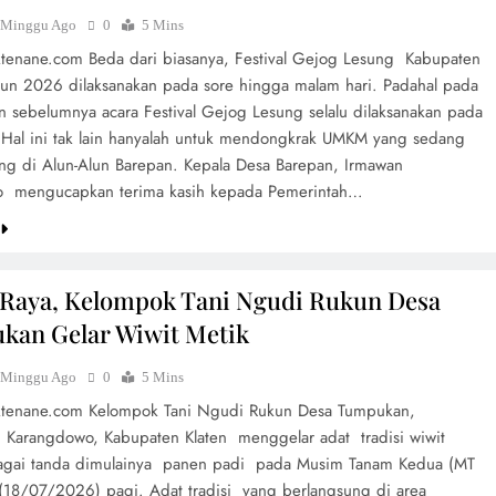
 Minggu Ago
0
5 Mins
aktenane.com Beda dari biasanya, Festival Gejog Lesung Kabupaten
hun 2026 dilaksanakan pada sore hingga malam hari. Padahal pada
un sebelumnya acara Festival Gejog Lesung selalu dilaksanakan pada
. Hal ini tak lain hanyalah untuk mendongkrak UMKM yang sedang
g di Alun-Alun Barepan. Kepala Desa Barepan, Irmawan
o mengucapkan terima kasih kepada Pemerintah…
Raya, Kelompok Tani Ngudi Rukun Desa
kan Gelar Wiwit Metik
 Minggu Ago
0
5 Mins
aktenane.com Kelompok Tani Ngudi Rukun Desa Tumpukan,
 Karangdowo, Kabupaten Klaten menggelar adat tradisi wiwit
agai tanda dimulainya panen padi pada Musim Tanam Kedua (MT
 (18/07/2026) pagi. Adat tradisi yang berlangsung di area