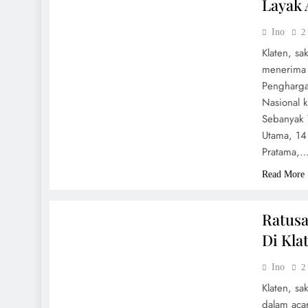
Layak
Ino
2
Klaten, s
menerima 
Pengharga
Nasional 
Sebanyak 
Utama, 14
Pratama,
Read More
UMUM
Ratus
Di Kla
Ino
2
Klaten, s
dalam acar