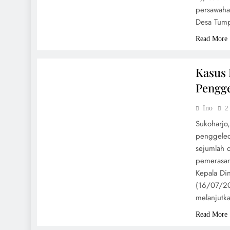
persawaha
Desa Tump
Read More
HUKUM
Kasus 
Pengge
Ino
2
Sukoharjo
penggeled
sejumlah 
pemerasan
Kepala Di
(16/07/20
melanjutk
Read More