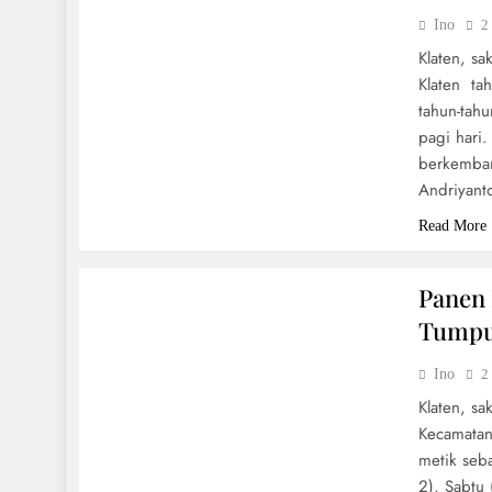
Ino
2
Klaten, s
Klaten ta
tahun-tah
pagi hari
berkemban
Andriyant
Read More
UMUM
Panen 
Tumpu
Ino
2
Klaten, s
Kecamatan
metik seb
2), Sabtu