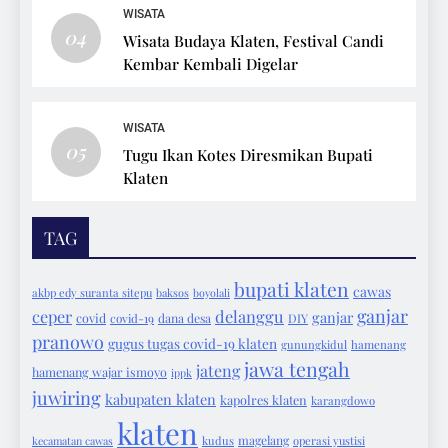
WISATA
04
Wisata Budaya Klaten, Festival Candi
Kembar Kembali Digelar
WISATA
05
Tugu Ikan Kotes Diresmikan Bupati
Klaten
TAG
bupati klaten
cawas
akbp edy suranta sitepu
baksos
boyolali
ganjar
ceper
delanggu
ganjar
covid
covid-19
dana desa
DIY
pranowo
gugus tugas covid-19 klaten
gunungkidul
hamenang
jawa tengah
jateng
hamenang wajar ismoyo
ippk
juwiring
kabupaten klaten
kapolres klaten
karangdowo
klaten
magelang
kecamatan cawas
kudus
operasi yustisi