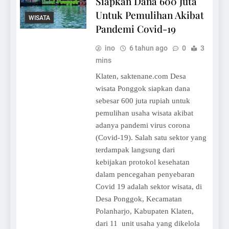
Siapkan Dana 600 Juta
Untuk Pemulihan Akibat
WISATA
Pandemi Covid-19
ino
6 tahun ago
0
3
mins
Klaten, saktenane.com Desa
wisata Ponggok siapkan dana
sebesar 600 juta rupiah untuk
pemulihan usaha wisata akibat
adanya pandemi virus corona
(Covid-19). Salah satu sektor yang
terdampak langsung dari
kebijakan protokol kesehatan
dalam pencegahan penyebaran
Covid 19 adalah sektor wisata, di
Desa Ponggok, Kecamatan
Polanharjo, Kabupaten Klaten,
dari 11 unit usaha yang dikelola