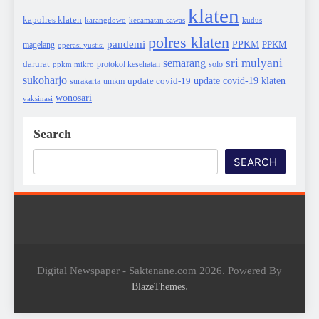
klaten
kapolres klaten
karangdowo
kudus
kecamatan cawas
polres klaten
pandemi
PPKM
PPKM
magelang
operasi yustisi
sri mulyani
semarang
darurat
solo
protokol kesehatan
ppkm mikro
sukoharjo
update covid-19
update covid-19 klaten
surakarta
umkm
wonosari
vaksinasi
Search
SEARCH
Digital Newspaper - Saktenane.com 2026. Powered By
.
BlazeThemes