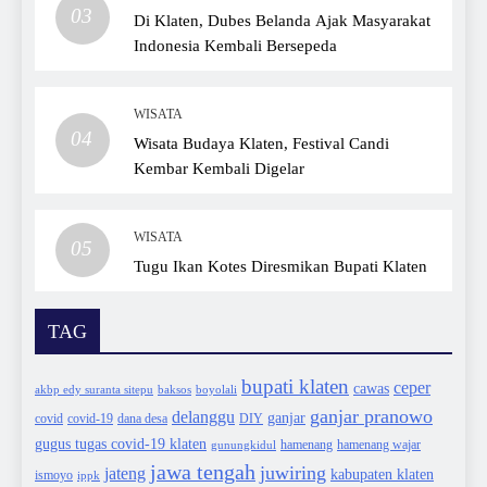
03
Di Klaten, Dubes Belanda Ajak Masyarakat
Indonesia Kembali Bersepeda
WISATA
04
Wisata Budaya Klaten, Festival Candi
Kembar Kembali Digelar
WISATA
05
Tugu Ikan Kotes Diresmikan Bupati Klaten
TAG
bupati klaten
ceper
cawas
akbp edy suranta sitepu
baksos
boyolali
ganjar pranowo
delanggu
ganjar
covid
dana desa
DIY
covid-19
gugus tugas covid-19 klaten
hamenang wajar
gunungkidul
hamenang
jawa tengah
juwiring
jateng
kabupaten klaten
ismoyo
ippk