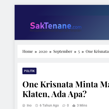
Skip
to
content
Tari 
Wakil Ketu
SakTenane.com
Berita Terbaru Hari ini
Home
2020
September
5
One Krisnata
Tari 
Wakil Ketu
POLITIK
One Krisnata Minta M
Klaten, Ada Apa?
Ino
6 Tahun Ago
0
3 Mins