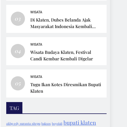
WISATA
03
Di Klaten, Dubes Belanda Ajak
Masyarakat Indonesia Kembali
Bersepeda
WISATA
04
Wisata Budaya Klaten, Festival
Candi Kembar Kembali Digelar
WISATA
05
Tugu Ikan Kotes Diresmikan Bupati
Klaten
TAG
bupati klaten
akbp edy suranta sitepu
baksos
boyolali