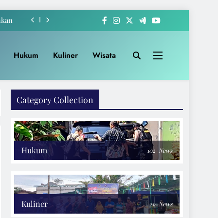
hkan
-222
Hukum
Kuliner
Wisata
akat
Apem
Category Collection
hkan
-222
akat
Hukum
102
News
Kuliner
29
News