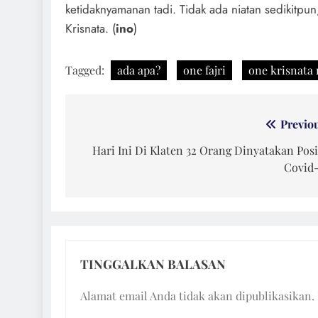
ketidaknyamanan tadi. Tidak ada niatan sedikitp
Krisnata. (
ino
)
Tagged:
ada apa?
one fajri
one krisnata
Navigasi
Previo
pos
Hari Ini Di Klaten 32 Orang Dinyatakan Posi
Covid-
TINGGALKAN BALASAN
Alamat email Anda tidak akan dipublikasikan.