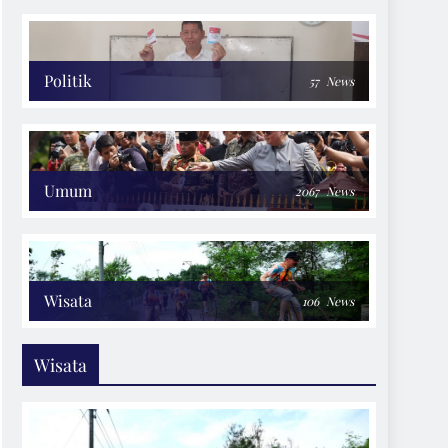
Politik
57
News
Umum
2067
News
Wisata
106
News
Wisata