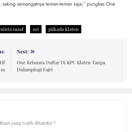
un, saking semangatnya teman-teman saja,” pungkas One
 minta maaf
ori
pilkada klaten
us:
Next:
tif
One Krisnata Daftar Di KPU Klaten Tanpa
19
Didampingi Fajri
Ruas yang wajib ditandai
*