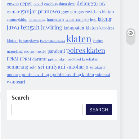
ceper
delanggu
cawas
covid
covid-19
dana desa
DIY
ganjar pranowo
ganjar
gugus tugas covid-19 klaten
jateng
hamenang wajar ismoyo
gunungkidul
hamenang
ippk
jawa tengah
juwiring
kabupaten klaten
kapolres
klaten
klaten
karangdowo
kecamatan cawas
kudus
polres klaten
pandemi
magelang
operasi yustisi
PPKM
PPKM darurat
protokol kesehatan
ppkm mikro
sri mulyani
semarang
sukoharjo
solo
surakarta
update covid-19 klaten
update covid-19
umkm
vaksinasi
wonosari
Search
SEARCH