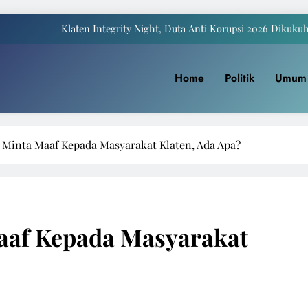
Klaten Integrity Night, Duta Anti Korupsi 2026 Dikuku
Payung Juwiring Tampil Dalam Puncak Peringatan Hari Jadi Klaten Ke
Home
Politik
Umum
a Komite I DPD RI Muhdi: Pendidikan Harus Dinikmati Semua Masyar
Yaqowiyu, Menko Perekonomian Ikut Sebar Ribuan 
Klaten Integrity Night, Duta Anti Korupsi 2026 Dikuku
 Minta Maaf Kepada Masyarakat Klaten, Ada Apa?
Payung Juwiring Tampil Dalam Puncak Peringatan Hari Jadi Klaten Ke
a Komite I DPD RI Muhdi: Pendidikan Harus Dinikmati Semua Masyar
aaf Kepada Masyarakat