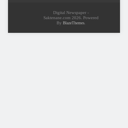
Digital Newspaper -
Saktenane.com 2026. Powered
By
.
BlazeThemes