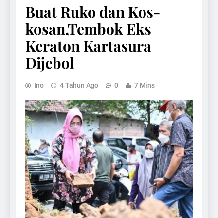
Buat Ruko dan Kos-
kosan,Tembok Eks
Keraton Kartasura
Dijebol
Ino
4 Tahun Ago
0
7 Mins