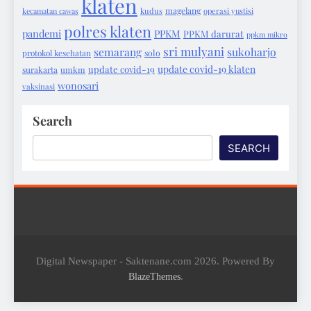
klaten
magelang
kecamatan cawas
kudus
operasi yustisi
polres klaten
pandemi
PPKM
PPKM darurat
ppkm mikro
sri mulyani
semarang
sukoharjo
protokol kesehatan
solo
update covid-19 klaten
update covid-19
surakarta
umkm
wonosari
vaksinasi
Search
SEARCH
Digital Newspaper - Saktenane.com 2026. Powered By
.
BlazeThemes