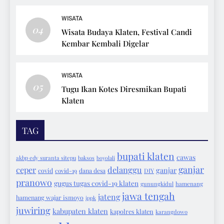
WISATA
04
Wisata Budaya Klaten, Festival Candi
Kembar Kembali Digelar
WISATA
05
Tugu Ikan Kotes Diresmikan Bupati
Klaten
TAG
bupati klaten
cawas
akbp edy suranta sitepu
baksos
boyolali
ganjar
ceper
delanggu
ganjar
covid
covid-19
dana desa
DIY
pranowo
gugus tugas covid-19 klaten
gunungkidul
hamenang
jawa tengah
jateng
hamenang wajar ismoyo
ippk
juwiring
kabupaten klaten
kapolres klaten
karangdowo