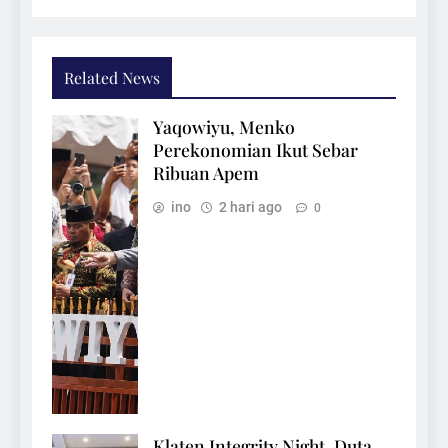
Related News
Yaqowiyu, Menko
Perekonomian Ikut Sebar
Ribuan Apem
ino
2 hari ago
0
Klaten Integrity Night, Duta