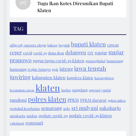
05
Tugu Ikan Kotes Diresmikan Bupati
Klaten
TAG
bupati klaten
cawas
akbp edy suranta sitepu
baksos
boyolali
ganjar
ceper
delanggu
ganjar
covid
covid-19
dana desa
DIY
pranowo
gugus tugas covid-19 klaten
gunungkidul
hamenang
jawa tengah
jateng
hamenang wajar ismoyo
ippk
juwiring
kabupaten klaten
kapolres klaten
karangdowo
klaten
magelang
kecamatan cawas
kudus
operasi yustisi
polres klaten
pandemi
PPKM
PPKM darurat
ppkm mikro
sri mulyani
semarang
sukoharjo
protokol kesehatan
solo
update covid-19 klaten
update covid-19
surakarta
umkm
wonosari
vaksinasi