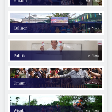
Hukum
102
News
Kuliner
29
News
Politik
57
News
Umum
2067
News
Wisata
106
News