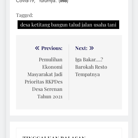
Covid-19,” tuturnya. (
ino
)
Tagged:
desa ketitang bangun talud jalan usaha tani
Navigasi
Previous:
Next:
pos
Pemulihan
Iga Bakar….?
Ekonomi
Barokah Resto
Masyarakat Jadi
Tempatnya
Prioritas RKPDes
Desa Serenan
Tahun 2021