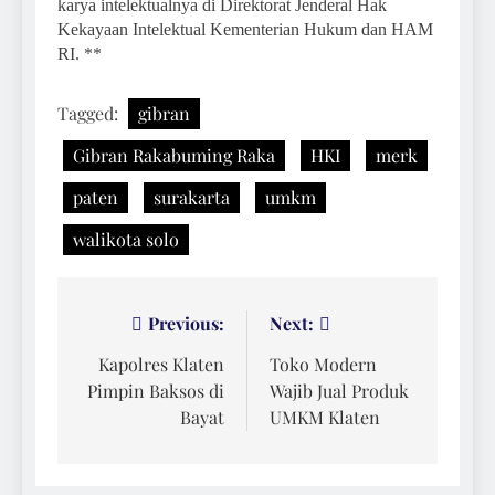
karya intelektualnya di Direktorat Jenderal Hak
Kekayaan Intelektual Kementerian Hukum dan HAM
RI. **
Tagged:
gibran
Gibran Rakabuming Raka
HKI
merk
paten
surakarta
umkm
walikota solo
Navigasi
Previous:
Next:
pos
Kapolres Klaten
Toko Modern
Pimpin Baksos di
Wajib Jual Produk
Bayat
UMKM Klaten