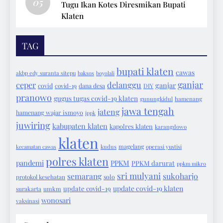
05
Tugu Ikan Kotes Diresmikan Bupati
Klaten
TAG
bupati klaten
cawas
akbp edy suranta sitepu
baksos
boyolali
ganjar
ceper
delanggu
ganjar
covid
covid-19
dana desa
DIY
pranowo
gugus tugas covid-19 klaten
gunungkidul
hamenang
jawa tengah
jateng
hamenang wajar ismoyo
ippk
juwiring
kabupaten klaten
kapolres klaten
karangdowo
klaten
magelang
kecamatan cawas
kudus
operasi yustisi
polres klaten
pandemi
PPKM
PPKM darurat
ppkm mikro
sri mulyani
semarang
sukoharjo
protokol kesehatan
solo
update covid-19 klaten
update covid-19
surakarta
umkm
wonosari
vaksinasi