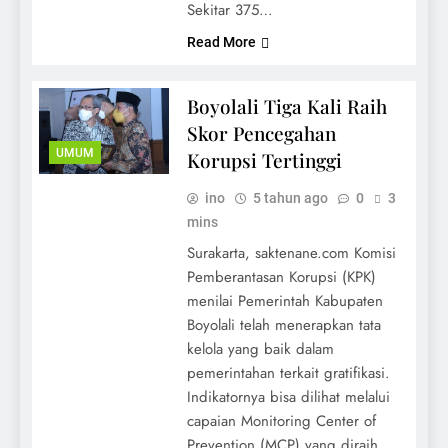
Sekitar 375…
Read More
Boyolali Tiga Kali Raih
Skor Pencegahan
UMUM
Korupsi Tertinggi
ino
5 tahun ago
0
3
mins
Surakarta, saktenane.com Komisi
Pemberantasan Korupsi (KPK)
menilai Pemerintah Kabupaten
Boyolali telah menerapkan tata
kelola yang baik dalam
pemerintahan terkait gratifikasi.
Indikatornya bisa dilihat melalui
capaian Monitoring Center of
Prevention (MCP) yang diraih