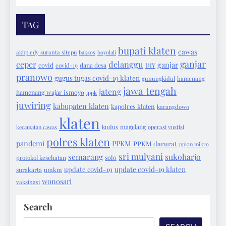
TAG
bupati klaten
cawas
akbp edy suranta sitepu
baksos
boyolali
ganjar
ceper
delanggu
ganjar
covid
covid-19
dana desa
DIY
pranowo
gugus tugas covid-19 klaten
gunungkidul
hamenang
jawa tengah
jateng
hamenang wajar ismoyo
ippk
juwiring
kabupaten klaten
kapolres klaten
karangdowo
klaten
magelang
kecamatan cawas
kudus
operasi yustisi
polres klaten
pandemi
PPKM
PPKM darurat
ppkm mikro
sri mulyani
semarang
sukoharjo
protokol kesehatan
solo
update covid-19 klaten
update covid-19
surakarta
umkm
wonosari
vaksinasi
Search