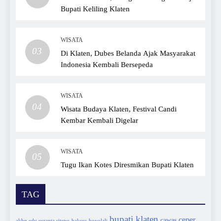
Bupati Keliling Klaten
WISATA
03
Di Klaten, Dubes Belanda Ajak Masyarakat
Indonesia Kembali Bersepeda
WISATA
04
Wisata Budaya Klaten, Festival Candi
Kembar Kembali Digelar
WISATA
05
Tugu Ikan Kotes Diresmikan Bupati Klaten
TAG
bupati klaten
ceper
cawas
akbp edy suranta sitepu
baksos
boyolali