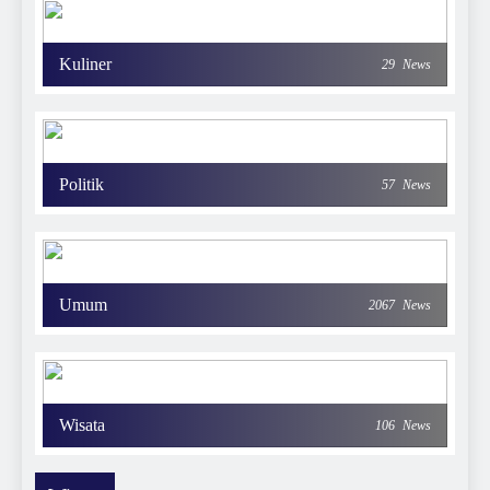
Kuliner
29
News
Politik
57
News
Umum
2067
News
Wisata
106
News