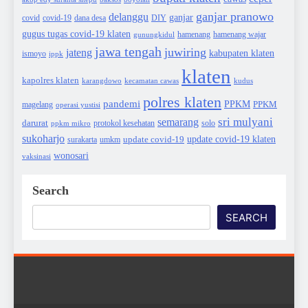
ganjar pranowo
delanggu
ganjar
covid
dana desa
DIY
covid-19
gugus tugas covid-19 klaten
hamenang wajar
gunungkidul
hamenang
jawa tengah
juwiring
jateng
kabupaten klaten
ismoyo
ippk
klaten
kapolres klaten
karangdowo
kudus
kecamatan cawas
polres klaten
pandemi
PPKM
PPKM
magelang
operasi yustisi
sri mulyani
semarang
darurat
solo
protokol kesehatan
ppkm mikro
sukoharjo
update covid-19
update covid-19 klaten
surakarta
umkm
wonosari
vaksinasi
Search
SEARCH