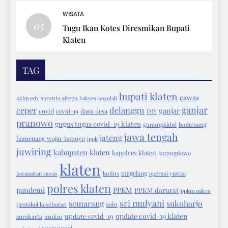
WISATA
05
Tugu Ikan Kotes Diresmikan Bupati
Klaten
TAG
bupati klaten
cawas
akbp edy suranta sitepu
baksos
boyolali
ganjar
ceper
delanggu
ganjar
covid
covid-19
dana desa
DIY
pranowo
gugus tugas covid-19 klaten
gunungkidul
hamenang
jawa tengah
jateng
hamenang wajar ismoyo
ippk
juwiring
kabupaten klaten
kapolres klaten
karangdowo
klaten
magelang
kecamatan cawas
kudus
operasi yustisi
polres klaten
pandemi
PPKM
PPKM darurat
ppkm mikro
sri mulyani
semarang
sukoharjo
protokol kesehatan
solo
update covid-19 klaten
update covid-19
surakarta
umkm
wonosari