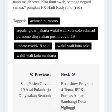
nanti malah stres. Kita ikuti swab, semoga negatif
semua,” pungkas FX Hadi Rudyatmo.(
red
)
Tagged:
achmad purnomo
sepulang dari jakarta wakil wali kota solo achmad
purnomo dinyatakan positif covid-19
update covid-19 solo
wakil wali kota solo
wakil wali kota surakarta
Previous:
Next:
Navigasi
pos
Satu Pasien Covid-
Roadshow Program
19 Asal Polanharjo
4 Tema, IPPK-
Dinyatakan Sembuh
Formas Annar
Sambangi Desa
Nglinggi