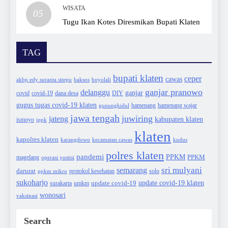
WISATA
05
Tugu Ikan Kotes Diresmikan Bupati Klaten
TAG
bupati klaten
ceper
cawas
akbp edy suranta sitepu
baksos
boyolali
ganjar pranowo
delanggu
ganjar
covid
dana desa
DIY
covid-19
gugus tugas covid-19 klaten
hamenang wajar
gunungkidul
hamenang
jawa tengah
juwiring
jateng
kabupaten klaten
ismoyo
ippk
klaten
kapolres klaten
karangdowo
kudus
kecamatan cawas
polres klaten
pandemi
PPKM
PPKM
magelang
operasi yustisi
sri mulyani
semarang
darurat
solo
protokol kesehatan
ppkm mikro
sukoharjo
update covid-19
update covid-19 klaten
surakarta
umkm
wonosari
vaksinasi
Search