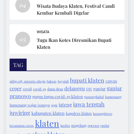
04
Wisata Budaya Klaten, Festival Candi
Kembar Kembali Digelar
WISATA
05
Tugu Ikan Kotes Diresmikan Bupati
Klaten
TAG
bupati klaten
cawas
akbp edy suranta sitepu
baksos
boyolali
ganjar
ceper
delanggu
ganjar
covid
covid-19
dana desa
DIY
pranowo
gugus tugas covid-19 klaten
gunungkidul
hamenang
jawa tengah
jateng
hamenang wajar ismoyo
ippk
juwiring
kabupaten klaten
kapolres klaten
karangdowo
klaten
magelang
kecamatan cawas
kudus
operasi yustisi