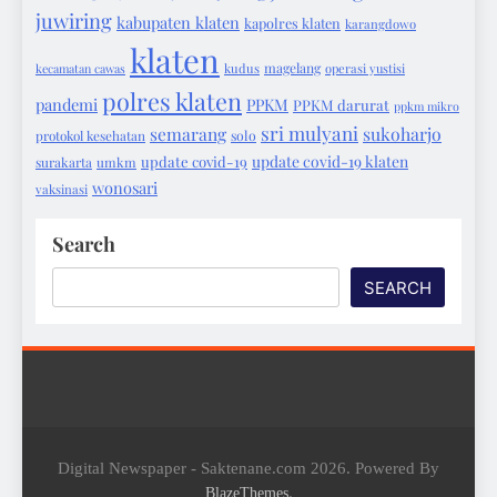
juwiring
kabupaten klaten
kapolres klaten
karangdowo
klaten
magelang
kecamatan cawas
kudus
operasi yustisi
polres klaten
pandemi
PPKM
PPKM darurat
ppkm mikro
sri mulyani
semarang
sukoharjo
protokol kesehatan
solo
update covid-19 klaten
update covid-19
surakarta
umkm
wonosari
vaksinasi
Search
SEARCH
Digital Newspaper - Saktenane.com 2026. Powered By
.
BlazeThemes