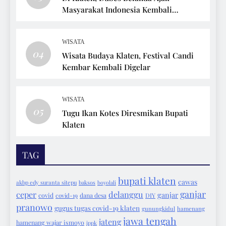
Masyarakat Indonesia Kembali
Bersepeda
WISATA
04
Wisata Budaya Klaten, Festival Candi
Kembar Kembali Digelar
WISATA
05
Tugu Ikan Kotes Diresmikan Bupati
Klaten
TAG
bupati klaten
cawas
akbp edy suranta sitepu
baksos
boyolali
ganjar
ceper
delanggu
ganjar
covid
covid-19
dana desa
DIY
pranowo
gugus tugas covid-19 klaten
gunungkidul
hamenang
jawa tengah
jateng
hamenang wajar ismoyo
ippk