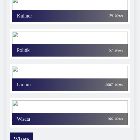
Kuliner
29
News
Politik
57
News
Umum
2067
News
Wisata
106
News
Wisata