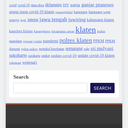
ganjar pranowo
delanggu
ganjar
covid
dana desa
DIY
covid-19
gugus tugas covid-19 klaten
hamenang wajar
gunungkidul
hamenang
jawa tengah
juwiring
jateng
kabupaten klaten
ismoyo
ippk
klaten
kapolres klaten
karangdowo
kudus
kecamatan cawas
polres klaten
pandemi
PPKM
PPKM
magelang
operasi yustisi
sri mulyani
semarang
darurat
solo
protokol kesehatan
ppkm mikro
sukoharjo
update covid-19
update covid-19 klaten
surakarta
umkm
wonosari
vaksinasi
Search
SEARCH