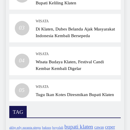
Bupati Keliling Klaten
WISATA
03
Di Klaten, Dubes Belanda Ajak Masyarakat
Indonesia Kembali Bersepeda
WISATA
04
Wisata Budaya Klaten, Festival Candi
Kembar Kembali Digelar
WISATA
05
Tugu Ikan Kotes Diresmikan Bupati Klaten
TAG
bupati klaten
ceper
cawas
akbp edy suranta sitepu
baksos
boyolali