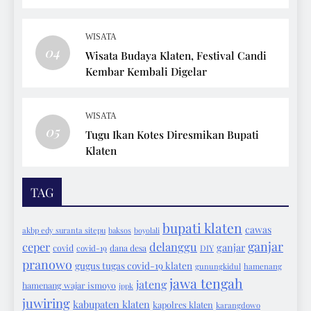
Bersepeda
WISATA
04
Wisata Budaya Klaten, Festival Candi
Kembar Kembali Digelar
WISATA
05
Tugu Ikan Kotes Diresmikan Bupati
Klaten
TAG
bupati klaten
cawas
akbp edy suranta sitepu
baksos
boyolali
ganjar
ceper
delanggu
ganjar
covid
covid-19
dana desa
DIY
pranowo
gugus tugas covid-19 klaten
gunungkidul
hamenang
jawa tengah
jateng
hamenang wajar ismoyo
ippk
juwiring
kabupaten klaten
kapolres klaten
karangdowo