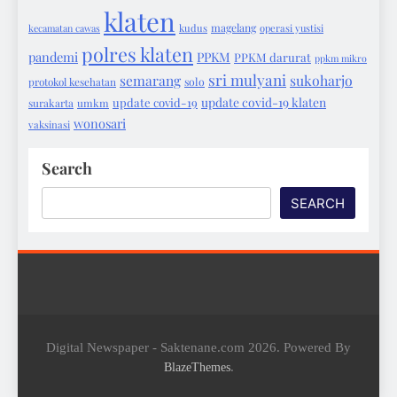
klaten
magelang
kecamatan cawas
kudus
operasi yustisi
polres klaten
pandemi
PPKM
PPKM darurat
ppkm mikro
sri mulyani
semarang
sukoharjo
protokol kesehatan
solo
update covid-19 klaten
update covid-19
surakarta
umkm
wonosari
vaksinasi
Search
SEARCH
Digital Newspaper - Saktenane.com 2026. Powered By
.
BlazeThemes