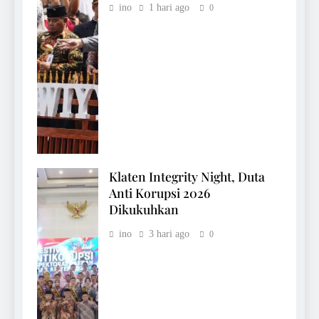
ino
1 hari ago
0
Klaten Integrity Night, Duta
Anti Korupsi 2026
Dikukuhkan
ino
3 hari ago
0