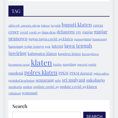
TAG
bupati klaten
cawas
akbp edy suranta sitepu
baksos
boyolali
ganjar
ceper
delanggu
ganjar
covid
covid-19
dana desa
DIY
pranowo
gugus tugas covid-19 klaten
gunungkidul
hamenang
jawa tengah
jateng
hamenang wajar ismoyo
ippk
juwiring
kabupaten klaten
kapolres klaten
karangdowo
klaten
magelang
kecamatan cawas
kudus
operasi yustisi
polres klaten
pandemi
PPKM
PPKM darurat
ppkm mikro
sri mulyani
semarang
sukoharjo
protokol kesehatan
solo
update covid-19 klaten
update covid-19
surakarta
umkm
wonosari
vaksinasi
Search
SEARCH