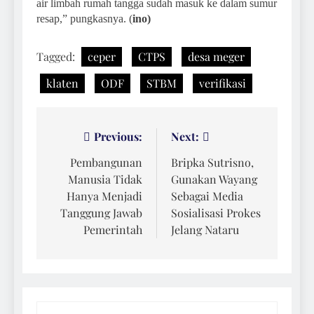
air limbah rumah tangga sudah masuk ke dalam sumur
resap,” pungkasnya. (
ino)
Tagged:
ceper
CTPS
desa meger
klaten
ODF
STBM
verifikasi
Navigasi
Previous:
Next:
pos
Pembangunan
Bripka Sutrisno,
Manusia Tidak
Gunakan Wayang
Hanya Menjadi
Sebagai Media
Tanggung Jawab
Sosialisasi Prokes
Pemerintah
Jelang Nataru