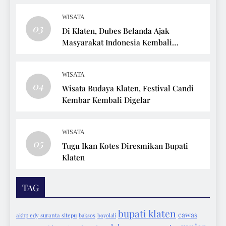
WISATA
03
Di Klaten, Dubes Belanda Ajak
Masyarakat Indonesia Kembali
Bersepeda
WISATA
04
Wisata Budaya Klaten, Festival Candi
Kembar Kembali Digelar
WISATA
05
Tugu Ikan Kotes Diresmikan Bupati
Klaten
TAG
bupati klaten
cawas
akbp edy suranta sitepu
baksos
boyolali