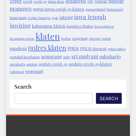
ganjar
ceper
delanggu
ganjar
covid
covid-19
dana desa
DIY
pranowo
gugus tugas covid-19 klaten
gunungkidul
hamenang
jawa tengah
jateng
hamenang wajar ismoyo
ippk
juwiring
kabupaten klaten
kapolres klaten
karangdowo
klaten
magelang
kecamatan cawas
kudus
operasi yustisi
polres klaten
pandemi
PPKM
PPKM darurat
ppkm mikro
sri mulyani
semarang
sukoharjo
protokol kesehatan
solo
update covid-19 klaten
update covid-19
surakarta
umkm
wonosari
vaksinasi
Search
SEARCH