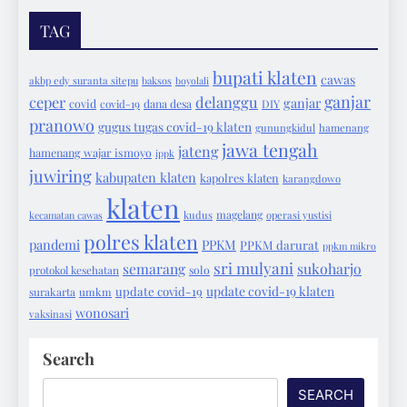
TAG
bupati klaten
cawas
akbp edy suranta sitepu
baksos
boyolali
ganjar
ceper
delanggu
ganjar
covid
covid-19
dana desa
DIY
pranowo
gugus tugas covid-19 klaten
gunungkidul
hamenang
jawa tengah
jateng
hamenang wajar ismoyo
ippk
juwiring
kabupaten klaten
kapolres klaten
karangdowo
klaten
magelang
kecamatan cawas
kudus
operasi yustisi
polres klaten
pandemi
PPKM
PPKM darurat
ppkm mikro
sri mulyani
semarang
sukoharjo
protokol kesehatan
solo
update covid-19 klaten
update covid-19
surakarta
umkm
wonosari
vaksinasi
Search
SEARCH