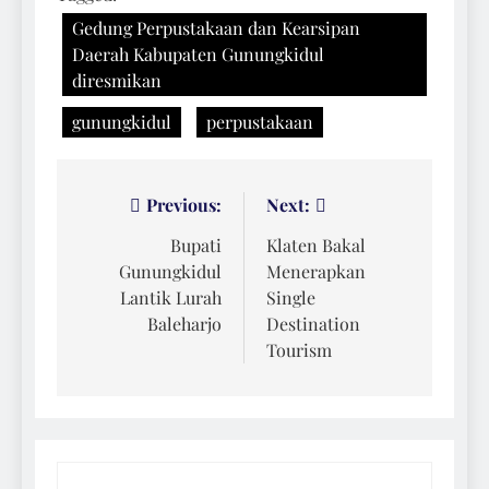
Gedung Perpustakaan dan Kearsipan
Daerah Kabupaten Gunungkidul
diresmikan
gunungkidul
perpustakaan
Navigasi
Previous:
Next:
pos
Bupati
Klaten Bakal
Gunungkidul
Menerapkan
Lantik Lurah
Single
Baleharjo
Destination
Tourism