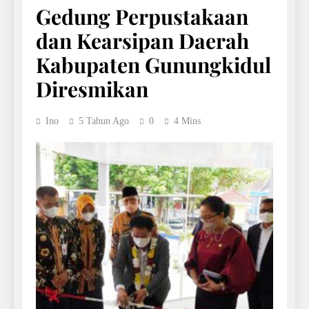
Gedung Perpustakaan
dan Kearsipan Daerah
Kabupaten Gunungkidul
Diresmikan
Ino
5 Tahun Ago
0
4 Mins