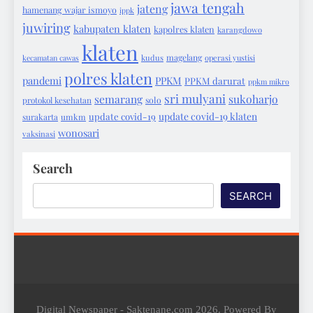
jawa tengah
jateng
hamenang wajar ismoyo
ippk
juwiring
kabupaten klaten
kapolres klaten
karangdowo
klaten
magelang
kecamatan cawas
kudus
operasi yustisi
polres klaten
pandemi
PPKM
PPKM darurat
ppkm mikro
sri mulyani
semarang
sukoharjo
protokol kesehatan
solo
update covid-19 klaten
update covid-19
surakarta
umkm
wonosari
vaksinasi
Search
SEARCH
Digital Newspaper - Saktenane.com 2026. Powered By