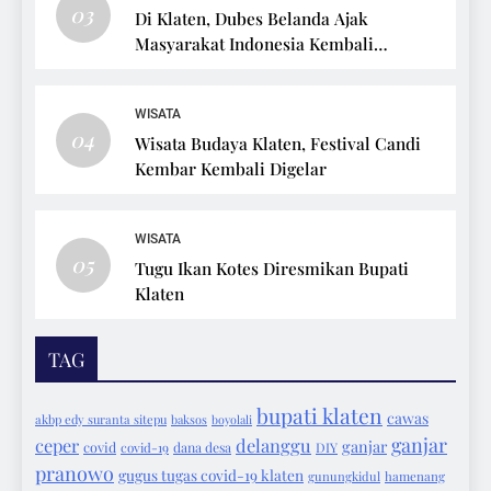
03
Di Klaten, Dubes Belanda Ajak
Masyarakat Indonesia Kembali
Bersepeda
WISATA
04
Wisata Budaya Klaten, Festival Candi
Kembar Kembali Digelar
WISATA
05
Tugu Ikan Kotes Diresmikan Bupati
Klaten
TAG
bupati klaten
cawas
akbp edy suranta sitepu
baksos
boyolali
ganjar
ceper
delanggu
ganjar
covid
covid-19
dana desa
DIY
pranowo
gugus tugas covid-19 klaten
gunungkidul
hamenang