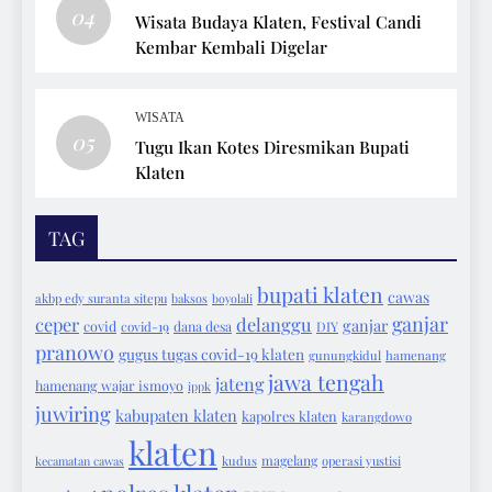
04
Wisata Budaya Klaten, Festival Candi
Kembar Kembali Digelar
WISATA
05
Tugu Ikan Kotes Diresmikan Bupati
Klaten
TAG
bupati klaten
cawas
akbp edy suranta sitepu
baksos
boyolali
ganjar
ceper
delanggu
ganjar
covid
covid-19
dana desa
DIY
pranowo
gugus tugas covid-19 klaten
gunungkidul
hamenang
jawa tengah
jateng
hamenang wajar ismoyo
ippk
juwiring
kabupaten klaten
kapolres klaten
karangdowo
klaten
magelang
kecamatan cawas
kudus
operasi yustisi