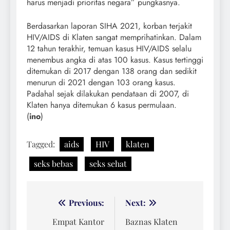
harus menjadi prioritas negara” pungkasnya.
Berdasarkan laporan SIHA 2021, korban terjakit
HIV/AIDS di Klaten sangat memprihatinkan. Dalam
12 tahun terakhir, temuan kasus HIV/AIDS selalu
menembus angka di atas 100 kasus. Kasus tertinggi
ditemukan di 2017 dengan 138 orang dan sedikit
menurun di 2021 dengan 103 orang kasus.
Padahal sejak dilakukan pendataan di 2007, di
Klaten hanya ditemukan 6 kasus permulaan.
(
ino
)
Tagged:
aids
HIV
klaten
seks bebas
seks sehat
Navigasi
Previous:
Next:
pos
Empat Kantor
Baznas Klaten