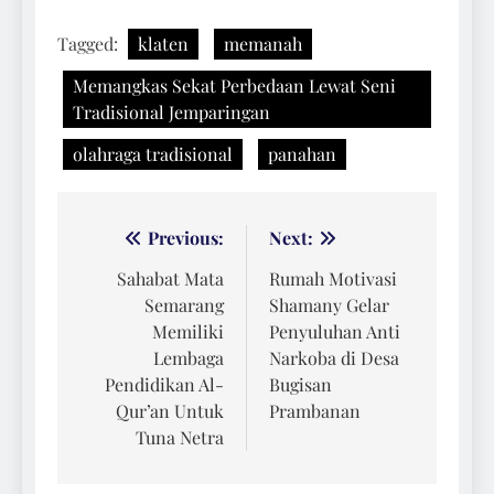
Tagged:
klaten
memanah
Memangkas Sekat Perbedaan Lewat Seni
Tradisional Jemparingan
olahraga tradisional
panahan
Navigasi
Previous:
Next:
pos
Sahabat Mata
Rumah Motivasi
Semarang
Shamany Gelar
Memiliki
Penyuluhan Anti
Lembaga
Narkoba di Desa
Pendidikan Al-
Bugisan
Qur’an Untuk
Prambanan
Tuna Netra