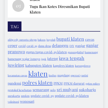
WISATA
05
Tugu Ikan Kotes Diresmikan Bupati
Klaten
TAG
bupati klaten
cawas
akbp edy suranta sitepu
baksos
boyolali
ganjar
ceper
delanggu
ganjar
covid
covid-19
dana desa
DIY
pranowo
gugus tugas covid-19 klaten
gunungkidul
hamenang
jawa tengah
jateng
hamenang wajar ismoyo
ippk
juwiring
kabupaten klaten
kapolres klaten
karangdowo
klaten
magelang
kecamatan cawas
kudus
operasi yustisi
polres klaten
pandemi
PPKM
PPKM darurat
ppkm mikro
sri mulyani
semarang
sukoharjo
protokol kesehatan
solo
update covid-19 klaten
update covid-19
surakarta
umkm
wonosari
vaksinasi