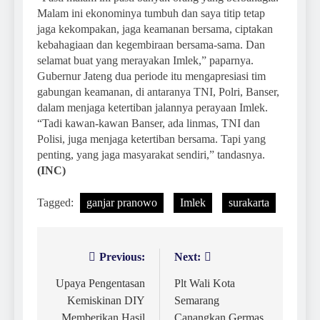
Malam ini ekonominya tumbuh dan saya titip tetap
jaga kekompakan, jaga keamanan bersama, ciptakan
kebahagiaan dan kegembiraan bersama-sama. Dan
selamat buat yang merayakan Imlek,” paparnya.
Gubernur Jateng dua periode itu mengapresiasi tim
gabungan keamanan, di antaranya TNI, Polri, Banser,
dalam menjaga ketertiban jalannya perayaan Imlek.
“Tadi kawan-kawan Banser, ada linmas, TNI dan
Polisi, juga menjaga ketertiban bersama. Tapi yang
penting, yang jaga masyarakat sendiri,” tandasnya.
(INC)
Tagged:
ganjar pranowo
Imlek
surakarta
Previous:
Next:
Navigasi
pos
Upaya Pengentasan
Plt Wali Kota
Kemiskinan DIY
Semarang
Memberikan Hasil
Canangkan Germas