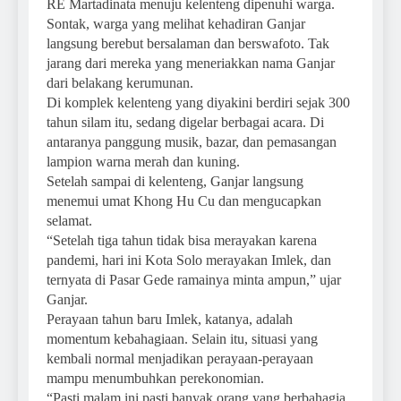
RE Martadinata menuju kelenteng dipenuhi warga.
Sontak, warga yang melihat kehadiran Ganjar
langsung berebut bersalaman dan berswafoto. Tak
jarang dari mereka yang meneriakkan nama Ganjar
dari belakang kerumunan.
Di komplek kelenteng yang diyakini berdiri sejak 300
tahun silam itu, sedang digelar berbagai acara. Di
antaranya panggung musik, bazar, dan pemasangan
lampion warna merah dan kuning.
Setelah sampai di kelenteng, Ganjar langsung
menemui umat Khong Hu Cu dan mengucapkan
selamat.
“Setelah tiga tahun tidak bisa merayakan karena
pandemi, hari ini Kota Solo merayakan Imlek, dan
ternyata di Pasar Gede ramainya minta ampun,” ujar
Ganjar.
Perayaan tahun baru Imlek, katanya, adalah
momentum kebahagiaan. Selain itu, situasi yang
kembali normal menjadikan perayaan-perayaan
mampu menumbuhkan perekonomian.
“Pasti malam ini pasti banyak orang yang berbahagia.