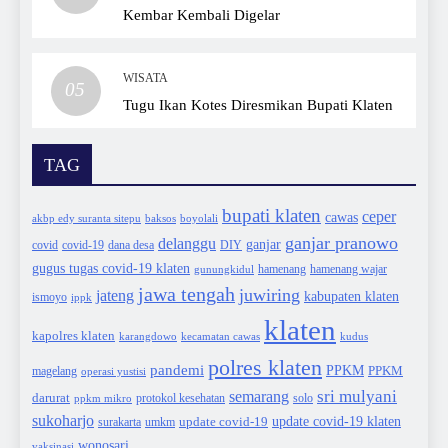
Kembar Kembali Digelar
WISATA
05
Tugu Ikan Kotes Diresmikan Bupati Klaten
TAG
bupati klaten
ceper
cawas
akbp edy suranta sitepu
baksos
boyolali
ganjar pranowo
delanggu
ganjar
covid
dana desa
DIY
covid-19
gugus tugas covid-19 klaten
hamenang wajar
gunungkidul
hamenang
jawa tengah
juwiring
jateng
kabupaten klaten
ismoyo
ippk
klaten
kapolres klaten
karangdowo
kudus
kecamatan cawas
polres klaten
pandemi
PPKM
PPKM
magelang
operasi yustisi
sri mulyani
semarang
darurat
solo
protokol kesehatan
ppkm mikro
sukoharjo
update covid-19
update covid-19 klaten
surakarta
umkm
wonosari
vaksinasi