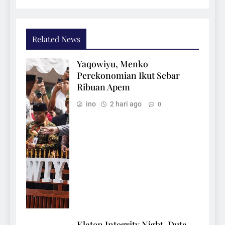
Related News
Yaqowiyu, Menko
Perekonomian Ikut Sebar
Ribuan Apem
ino
2 hari ago
0
Klaten Integrity Night, Duta