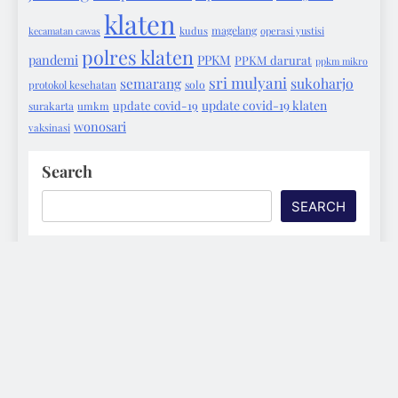
klaten
magelang
kecamatan cawas
kudus
operasi yustisi
polres klaten
pandemi
PPKM
PPKM darurat
ppkm mikro
sri mulyani
semarang
sukoharjo
protokol kesehatan
solo
update covid-19 klaten
update covid-19
surakarta
umkm
wonosari
vaksinasi
Search
SEARCH
Digital Newspaper - Saktenane.com 2026. Powered By
.
BlazeThemes