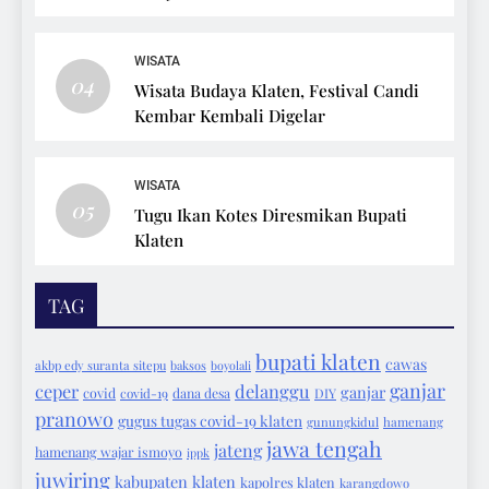
Bersepeda
WISATA
04
Wisata Budaya Klaten, Festival Candi
Kembar Kembali Digelar
WISATA
05
Tugu Ikan Kotes Diresmikan Bupati
Klaten
TAG
bupati klaten
cawas
akbp edy suranta sitepu
baksos
boyolali
ganjar
ceper
delanggu
ganjar
covid
covid-19
dana desa
DIY
pranowo
gugus tugas covid-19 klaten
gunungkidul
hamenang
jawa tengah
jateng
hamenang wajar ismoyo
ippk
juwiring
kabupaten klaten
kapolres klaten
karangdowo