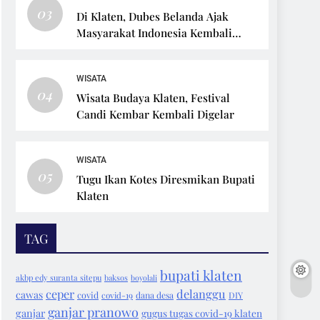
03
Di Klaten, Dubes Belanda Ajak
Masyarakat Indonesia Kembali
Bersepeda
WISATA
04
Wisata Budaya Klaten, Festival
Candi Kembar Kembali Digelar
WISATA
05
Tugu Ikan Kotes Diresmikan Bupati
Klaten
TAG
bupati klaten
akbp edy suranta sitepu
baksos
boyolali
ceper
delanggu
cawas
covid
covid-19
dana desa
DIY
ganjar pranowo
ganjar
gugus tugas covid-19 klaten