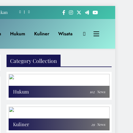
hkan
-222
m
Hukum
Kuliner
Wisata
akat
Apem
Category Collection
hkan
-222
akat
Hukum
102
News
Kuliner
29
News