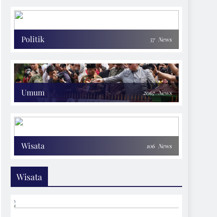
Politik
57
News
Umum
2067
News
Wisata
106
News
Wisata