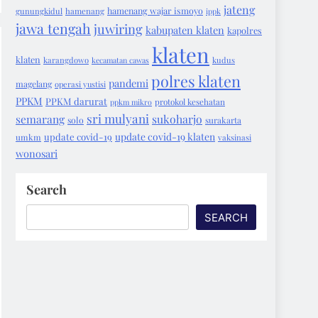
jateng
hamenang wajar ismoyo
gunungkidul
hamenang
ippk
jawa tengah
juwiring
kabupaten klaten
kapolres
klaten
klaten
karangdowo
kecamatan cawas
kudus
polres klaten
pandemi
magelang
operasi yustisi
PPKM
PPKM darurat
protokol kesehatan
ppkm mikro
sri mulyani
semarang
sukoharjo
solo
surakarta
update covid-19 klaten
update covid-19
umkm
vaksinasi
wonosari
Search
SEARCH