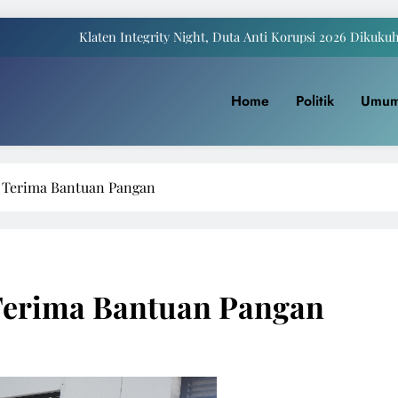
Klaten Integrity Night, Duta Anti Korupsi 2026 Dikuku
Payung Juwiring Tampil Dalam Puncak Peringatan Hari Jadi Klaten Ke
Home
Politik
Umu
a Komite I DPD RI Muhdi: Pendidikan Harus Dinikmati Semua Masyar
Yaqowiyu, Menko Perekonomian Ikut Sebar Ribuan 
Klaten Integrity Night, Duta Anti Korupsi 2026 Dikuku
 Terima Bantuan Pangan
Payung Juwiring Tampil Dalam Puncak Peringatan Hari Jadi Klaten Ke
a Komite I DPD RI Muhdi: Pendidikan Harus Dinikmati Semua Masyar
Terima Bantuan Pangan