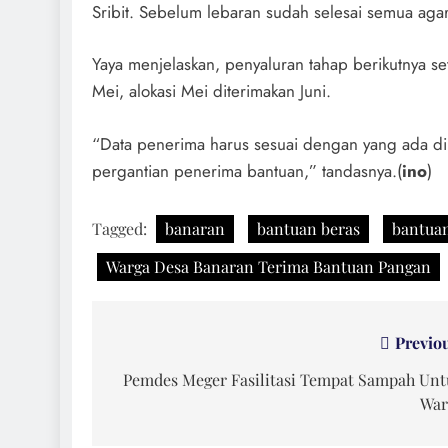
Sribit. Sebelum lebaran sudah selesai semua agar
Yaya menjelaskan, penyaluran tahap berikutnya se
Mei, alokasi Mei diterimakan Juni.
“Data penerima harus sesuai dengan yang ada di 
pergantian penerima bantuan,” tandasnya.(
ino
)
Tagged:
banaran
bantuan beras
bantuan
Warga Desa Banaran Terima Bantuan Pangan
Navigasi
Previo
pos
Pemdes Meger Fasilitasi Tempat Sampah Un
War