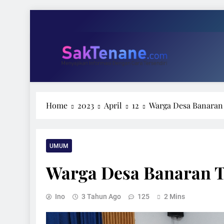
Skip
to
content
Tari 
Wakil Ketu
SakTenane.com
Berita Terbaru Hari ini
Home
2023
April
12
Warga Desa Banaran
Tari 
Wakil Ketu
UMUM
Warga Desa Banaran 
Ino
3 Tahun Ago
125
2 Mins