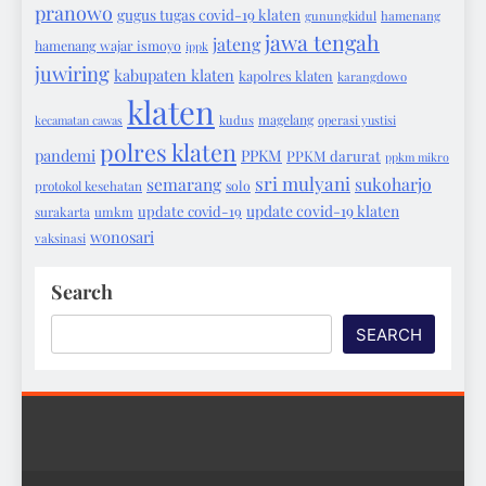
pranowo
gugus tugas covid-19 klaten
gunungkidul
hamenang
jawa tengah
jateng
hamenang wajar ismoyo
ippk
juwiring
kabupaten klaten
kapolres klaten
karangdowo
klaten
magelang
kecamatan cawas
kudus
operasi yustisi
polres klaten
pandemi
PPKM
PPKM darurat
ppkm mikro
sri mulyani
semarang
sukoharjo
protokol kesehatan
solo
update covid-19 klaten
update covid-19
surakarta
umkm
wonosari
vaksinasi
Search
SEARCH