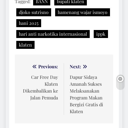
Tagged:
BANN
bupati klaten
djoko sutrisno
hamenang wajar ismoyo
hani 2025
hari anti narkotika internasional
ippk
klaten
Navigasi
Previous:
Next:
pos
Car Free Day
Dapur Sidaya
Klaten
Amanah Sukses
Dikembalikan ke
Melaksanakan
Jalan Pemuda
Program Makan
Bergizi Gratis di
Klaten