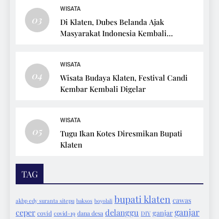
WISATA
03
Di Klaten, Dubes Belanda Ajak
Masyarakat Indonesia Kembali
Bersepeda
WISATA
04
Wisata Budaya Klaten, Festival Candi
Kembar Kembali Digelar
WISATA
05
Tugu Ikan Kotes Diresmikan Bupati
Klaten
TAG
bupati klaten
cawas
akbp edy suranta sitepu
baksos
boyolali
ganjar
ceper
delanggu
ganjar
covid
covid-19
dana desa
DIY