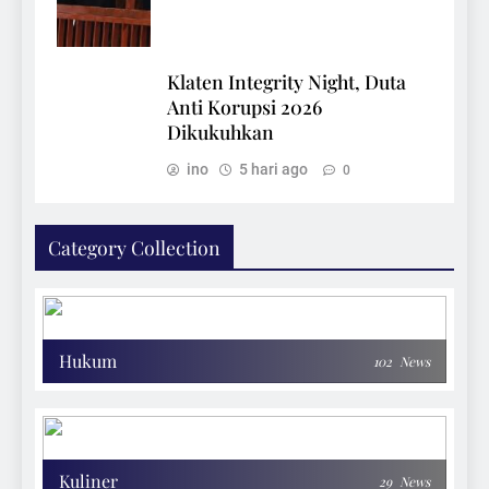
Klaten Integrity Night, Duta
Anti Korupsi 2026
Dikukuhkan
ino
5 hari ago
0
Category Collection
Hukum
102
News
Kuliner
29
News