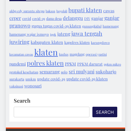
bupati klaten
cawas
akbp edy suranta sitepu
baksos
boyolali
ganjar
ceper
delanggu
ganjar
covid
covid-19
dana desa
DIY
pranowo
gugus tugas covid-19 klaten
gunungkidul
hamenang
jawa tengah
jateng
hamenang wajar ismoyo
ippk
juwiring
kabupaten klaten
kapolres klaten
karangdowo
klaten
magelang
kecamatan cawas
kudus
operasi yustisi
polres klaten
pandemi
PPKM
PPKM darurat
ppkm mikro
sri mulyani
semarang
sukoharjo
protokol kesehatan
solo
update covid-19 klaten
update covid-19
surakarta
umkm
wonosari
vaksinasi
Search
SEARCH