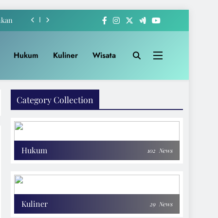
hkan
-222
Hukum
Kuliner
Wisata
akat
Apem
Category Collection
hkan
-222
akat
Hukum
102
News
Kuliner
29
News