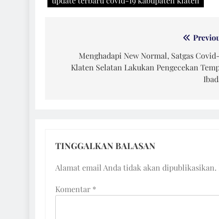
update terbaru covid-19 kabupaten klaten
Navigasi
Previo
pos
Menghadapi New Normal, Satgas Covid
Klaten Selatan Lakukan Pengecekan Tem
Ibad
TINGGALKAN BALASAN
Alamat email Anda tidak akan dipublikasikan.
Komentar
*