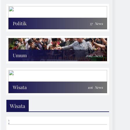
Politik
57
News
Umum
2067
News
Wisata
106
News
Wisata