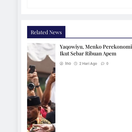
Related News
Yaqowiyu, Menko Perekonom
Ikut Sebar Ribuan Apem
Ino
2 Hari Ago
0