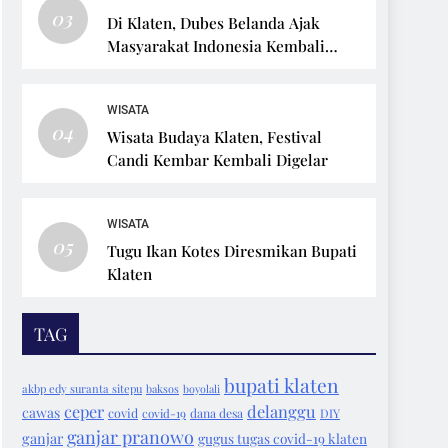
03
Di Klaten, Dubes Belanda Ajak
Masyarakat Indonesia Kembali
Bersepeda
WISATA
04
Wisata Budaya Klaten, Festival
Candi Kembar Kembali Digelar
WISATA
05
Tugu Ikan Kotes Diresmikan Bupati
Klaten
TAG
bupati klaten
akbp edy suranta sitepu
baksos
boyolali
ceper
delanggu
cawas
covid
covid-19
dana desa
DIY
ganjar pranowo
ganjar
gugus tugas covid-19 klaten