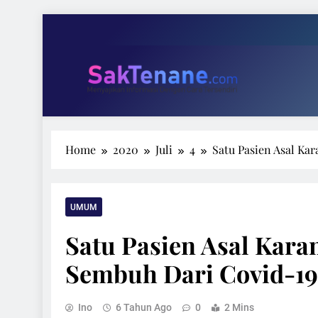
Skip
to
content
Tari 
Wakil Ketu
SakTenane.com
Berita Terbaru Hari ini
Home
2020
Juli
4
Satu Pasien Asal K
Tari 
Wakil Ketu
UMUM
Satu Pasien Asal Kar
Sembuh Dari Covid-19
Ino
6 Tahun Ago
0
2 Mins