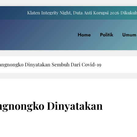
Klaten Integrity Night, Duta Anti Korupsi 2026 Dikuku
Payung Juwiring Tampil Dalam Puncak Peringatan Hari Jadi Klaten Ke
Home
Politik
Umum
a Komite I DPD RI Muhdi: Pendidikan Harus Dinikmati Semua Masyar
Yaqowiyu, Menko Perekonomian Ikut Sebar Ribuan 
Klaten Integrity Night, Duta Anti Korupsi 2026 Dikuku
arangnongko Dinyatakan Sembuh Dari Covid-19
Payung Juwiring Tampil Dalam Puncak Peringatan Hari Jadi Klaten Ke
a Komite I DPD RI Muhdi: Pendidikan Harus Dinikmati Semua Masyar
angnongko Dinyatakan