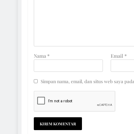
Nama
*
Email
*
Simpan nama, email, dan situs web saya pad