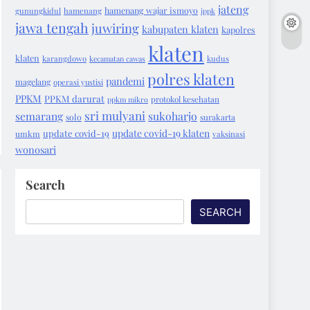
jateng
hamenang wajar ismoyo
gunungkidul
hamenang
ippk
jawa tengah
juwiring
kabupaten klaten
kapolres
klaten
klaten
karangdowo
kecamatan cawas
kudus
polres klaten
pandemi
magelang
operasi yustisi
PPKM
PPKM darurat
protokol kesehatan
ppkm mikro
sri mulyani
semarang
sukoharjo
solo
surakarta
update covid-19 klaten
update covid-19
umkm
vaksinasi
wonosari
Search
SEARCH