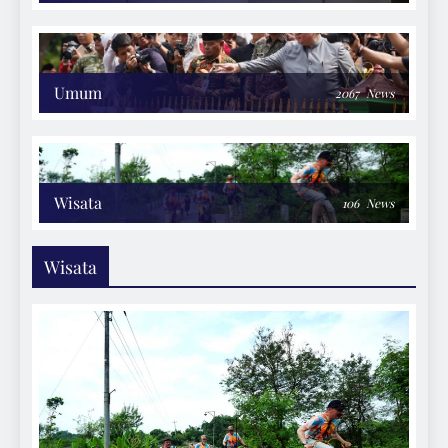
Umum
2067
News
Wisata
106
News
Wisata