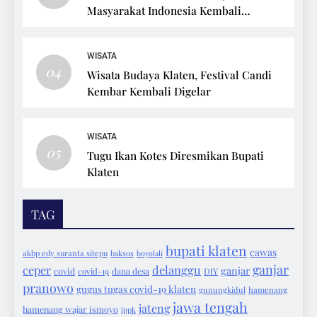
Masyarakat Indonesia Kembali
Bersepeda
WISATA
04
Wisata Budaya Klaten, Festival Candi
Kembar Kembali Digelar
WISATA
05
Tugu Ikan Kotes Diresmikan Bupati
Klaten
TAG
bupati klaten
cawas
akbp edy suranta sitepu
baksos
boyolali
ganjar
ceper
delanggu
ganjar
covid
covid-19
dana desa
DIY
pranowo
gugus tugas covid-19 klaten
gunungkidul
hamenang
jawa tengah
jateng
hamenang wajar ismoyo
ippk