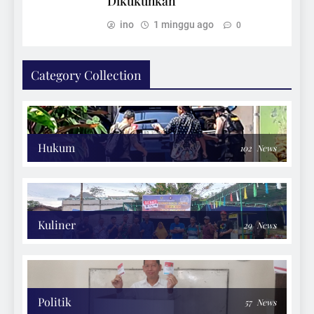
Dikukuhkan
ino
1 minggu ago
0
Category Collection
Hukum
102
News
Kuliner
29
News
Politik
57
News