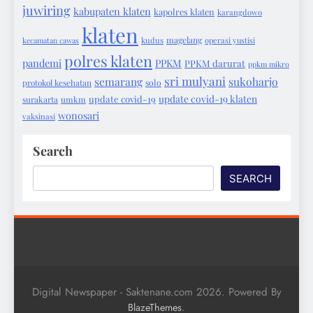
juwiring
kabupaten klaten
kapolres klaten
karangdowo
klaten
magelang
kecamatan cawas
kudus
operasi yustisi
polres klaten
pandemi
PPKM
PPKM darurat
ppkm mikro
sri mulyani
semarang
sukoharjo
protokol kesehatan
solo
update covid-19 klaten
update covid-19
surakarta
umkm
wonosari
vaksinasi
Search
SEARCH
Digital Newspaper - Saktenane.com 2026. Powered By
.
BlazeThemes