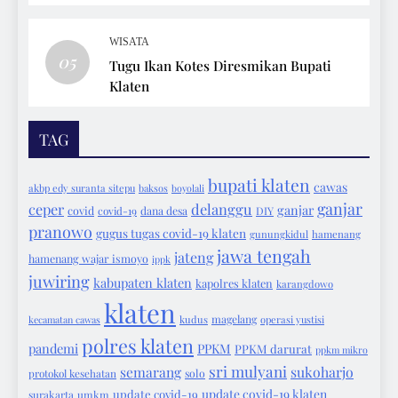
WISATA
05
Tugu Ikan Kotes Diresmikan Bupati
Klaten
TAG
bupati klaten
cawas
akbp edy suranta sitepu
baksos
boyolali
ganjar
ceper
delanggu
ganjar
covid
covid-19
dana desa
DIY
pranowo
gugus tugas covid-19 klaten
gunungkidul
hamenang
jawa tengah
jateng
hamenang wajar ismoyo
ippk
juwiring
kabupaten klaten
kapolres klaten
karangdowo
klaten
magelang
kecamatan cawas
kudus
operasi yustisi
polres klaten
pandemi
PPKM
PPKM darurat
ppkm mikro
sri mulyani
semarang
sukoharjo
protokol kesehatan
solo
update covid-19 klaten
update covid-19
surakarta
umkm