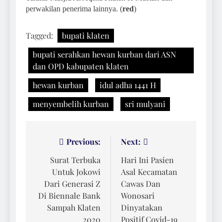
perwakilan penerima lainnya. (
red
)
Tagged:
bupati klaten
bupati serahkan hewan kurban dari ASN
dan OPD kabupaten klaten
hewan kurban
idul adha 1441 H
menyembelih kurban
sri mulyani
Navigasi
Previous:
Next:
pos
Surat Terbuka
Hari Ini Pasien
Untuk Jokowi
Asal Kecamatan
Dari Generasi Z
Cawas Dan
Di Biennale Bank
Wonosari
Sampah Klaten
Dinyatakan
2020
Positif Covid-19