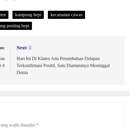
ten
kampung hepi
kecamatan cawas
ang penting hepi
us:
Next:
ana
Hari Ini Di Klaten Ada Penambahan Delapan
p 4
Terkonfirmasi Positif, Satu Diantaranya Meninggal
Dunia
yang wajib ditandai
*