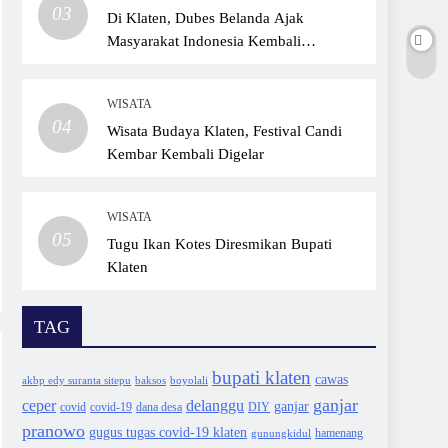
03
Di Klaten, Dubes Belanda Ajak
Masyarakat Indonesia Kembali
Bersepeda
WISATA
04
Wisata Budaya Klaten, Festival Candi
Kembar Kembali Digelar
WISATA
05
Tugu Ikan Kotes Diresmikan Bupati
Klaten
TAG
bupati klaten
cawas
akbp edy suranta sitepu
baksos
boyolali
ganjar
ceper
delanggu
ganjar
covid
dana desa
DIY
covid-19
pranowo
gugus tugas covid-19 klaten
gunungkidul
hamenang