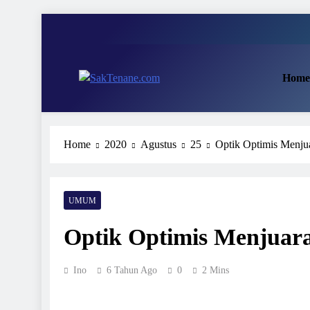
Skip
to
content
Home
SakTenane.com
Berita Terbaru Hari ini
Home
2020
Agustus
25
Optik Optimis Menju
UMUM
Optik Optimis Menjuar
Ino
6 Tahun Ago
0
2 Mins