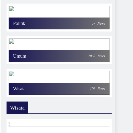
Politik
57
News
Umum
2067
News
Wisata
106
News
Wisata