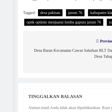
Tagged:
desa pakisan
jarum 76
kabupaten kla
optik optimis menjuarai lomba gapura jarum 76
y
Previo
Navigasi
pos
Desa Baran Kecamatan Cawas Salurkan BLT D
Desa Taha
TINGGALKAN BALASAN
Alamat email Anda tidak akan dipublikasikan.
Ruas 