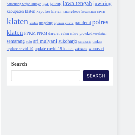
jawa tengah
juwiring
jateng
hamenang wajar ismoyo
ippk
kabupaten klaten
kapolres klaten
karangdowo
kecamatan cawas
klaten
polres
pandemi
magelang
kudus
operasi yustisi
klaten
PPKM
PPKM darurat
protokol kesehatan
ppkm mikro
sri mulyani
semarang
sukoharjo
solo
surakarta
umkm
wonosari
update covid-19
update covid-19 klaten
vaksinasi
Search
SEARCH