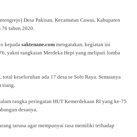
entengrejo) Desa Pakisan, Kecamatan Cawas, Kabupaten
m 76 tahun 2020.
nto kepada
saktenane.com
mengatakan, kegiatan ini
76, yakni rangkaian Merdeka Hepi yang meliputi lomba
i, total keseluruhan ada 17 desa se Solo Raya. Semuanya
 siang.
i dalam rangka peringatan HUT Kemerdekaan RI yang ke-75
mbangun desanya.
rang taruna agar mempunyai rasa memiliki terhadap