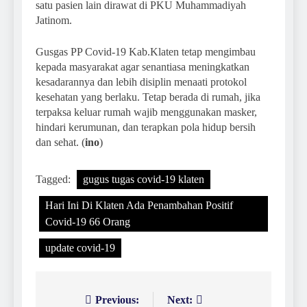
satu pasien lain dirawat di PKU Muhammadiyah
Jatinom.
Gusgas PP Covid-19 Kab.Klaten tetap mengimbau
kepada masyarakat agar senantiasa meningkatkan
kesadarannya dan lebih disiplin menaati protokol
kesehatan yang berlaku. Tetap berada di rumah, jika
terpaksa keluar rumah wajib menggunakan masker,
hindari kerumunan, dan terapkan pola hidup bersih
dan sehat. (
ino
)
Tagged:
gugus tugas covid-19 klaten
Hari Ini Di Klaten Ada Penambahan Positif
Covid-19 66 Orang
update covid-19
Previous:
Next:
Navigasi