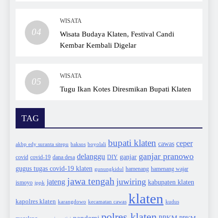
WISATA
04
Wisata Budaya Klaten, Festival Candi
Kembar Kembali Digelar
WISATA
05
Tugu Ikan Kotes Diresmikan Bupati Klaten
TAG
bupati klaten
ceper
cawas
akbp edy suranta sitepu
baksos
boyolali
ganjar pranowo
delanggu
ganjar
covid
dana desa
DIY
covid-19
gugus tugas covid-19 klaten
hamenang wajar
gunungkidul
hamenang
jawa tengah
juwiring
jateng
kabupaten klaten
ismoyo
ippk
klaten
kapolres klaten
karangdowo
kudus
kecamatan cawas
polres klaten