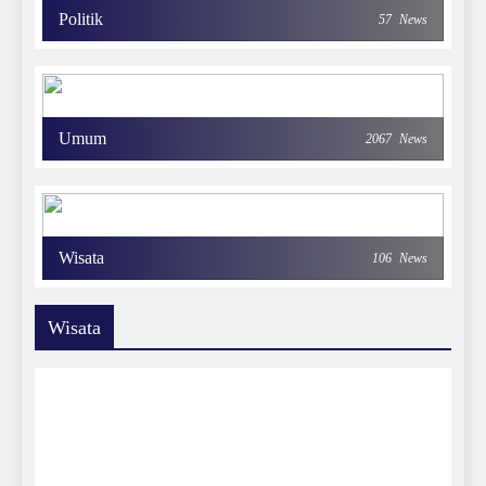
Politik
57
News
Umum
2067
News
Wisata
106
News
Wisata