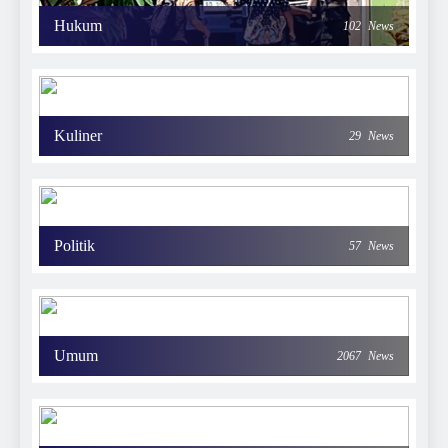
Hukum
102
News
Kuliner
29
News
Politik
57
News
Umum
2067
News