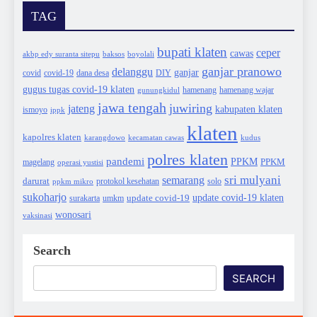
TAG
bupati klaten
ceper
cawas
akbp edy suranta sitepu
baksos
boyolali
ganjar pranowo
delanggu
ganjar
covid
dana desa
DIY
covid-19
gugus tugas covid-19 klaten
hamenang wajar
gunungkidul
hamenang
jawa tengah
juwiring
jateng
kabupaten klaten
ismoyo
ippk
klaten
kapolres klaten
karangdowo
kudus
kecamatan cawas
polres klaten
pandemi
PPKM
PPKM
magelang
operasi yustisi
sri mulyani
semarang
darurat
solo
protokol kesehatan
ppkm mikro
sukoharjo
update covid-19
update covid-19 klaten
surakarta
umkm
wonosari
vaksinasi
Search
SEARCH