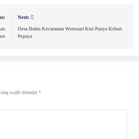
us:
Next:
han
Desa Bulan Kecamatan Wonosari Kini Punya Kebun
ten
Pepaya
yang wajib ditandai
*