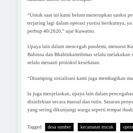
“Untuk saat ini kami belum menerapkan sanksi pe
terjaring lagi dalam operasi yustisi berikutnya, y
perbup 40/2020,” ujar Kuwatno.
Upaya lain dalam mencegah pandemi, menurut Kuw
Babinsa dan Bhabinkamtibmas selalu melakukan s
selalu menaati protokol kesehatan.
“Disamping sosialisasi kami juga membagikan m
Ia juga menjelaskan, upaya lain dalam pencegah
disinfektan secara massal dan rutin. Sasaran p
yang sering dikunjungi warga seperti tempat ibada
Tagged:
desa sumber
kecamatan trucuk
opera