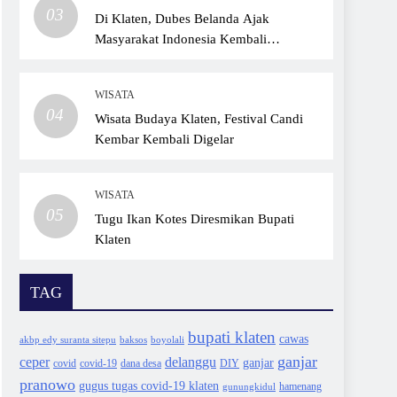
03
Di Klaten, Dubes Belanda Ajak
Masyarakat Indonesia Kembali
Bersepeda
WISATA
04
Wisata Budaya Klaten, Festival Candi
Kembar Kembali Digelar
WISATA
05
Tugu Ikan Kotes Diresmikan Bupati
Klaten
TAG
bupati klaten
cawas
akbp edy suranta sitepu
baksos
boyolali
ganjar
ceper
delanggu
ganjar
covid
dana desa
DIY
covid-19
pranowo
gugus tugas covid-19 klaten
gunungkidul
hamenang