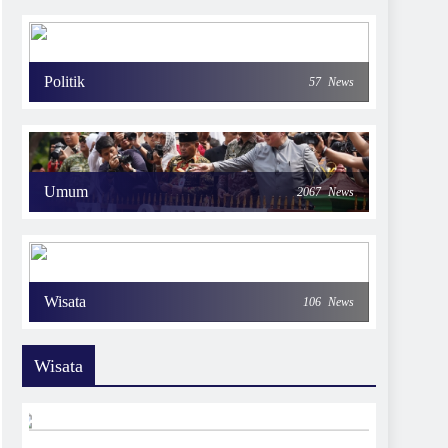
Politik
57
News
Umum
2067
News
Wisata
106
News
Wisata