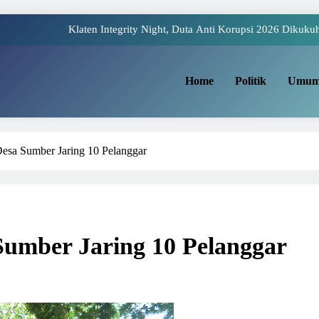
Klaten Integrity Night, Duta Anti Korupsi 2026 Dikuku
 Payung Juwiring Tampil Dalam Puncak Peringatan Hari Jadi Klaten Ke
ua Komite I DPD RI Muhdi: Pendidikan Harus Dinikmati Semua Masyar
Home
Politik
Umu
Yaqowiyu, Menko Perekonomian Ikut Sebar Ribuan 
Klaten Integrity Night, Duta Anti Korupsi 2026 Dikuku
 Desa Sumber Jaring 10 Pelanggar
 Payung Juwiring Tampil Dalam Puncak Peringatan Hari Jadi Klaten Ke
ua Komite I DPD RI Muhdi: Pendidikan Harus Dinikmati Semua Masyar
 Sumber Jaring 10 Pelanggar