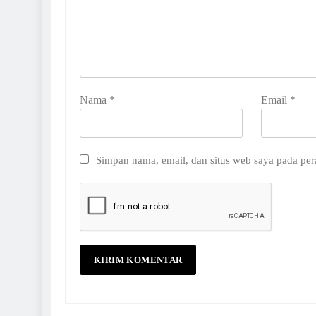
Nama
*
Email
*
Simpan nama, email, dan situs web saya pada per