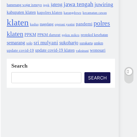
jawa tengah
juwiring
jateng
hamenang wajar ismoyo
ippk
kabupaten klaten
kapolres klaten
karangdowo
kecamatan cawas
klaten
polres
pandemi
magelang
kudus
operasi yustisi
klaten
PPKM
PPKM darurat
protokol kesehatan
ppkm mikro
sri mulyani
semarang
sukoharjo
solo
surakarta
umkm
wonosari
update covid-19
update covid-19 klaten
vaksinasi
Search
SEARCH