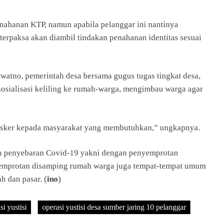
nahanan KTP, namun apabila pelanggar ini nantinya
a terpaksa akan diambil tindakan penahanan identitas sesuai
atno, pemerintah desa bersama gugus tugas tingkat desa,
osialisasi keliling ke rumah-warga, mengimbau warga agar
asker kepada masyarakat yang membutuhkan,” ungkapnya.
an penyebaran Covid-19 yakni dengan penyemprotan
enyemprotan disamping rumah warga juga tempat-tempat umum
h dan pasar. (
ino
)
si yustisi
operasi yustisi desa sumber jaring 10 pelanggar