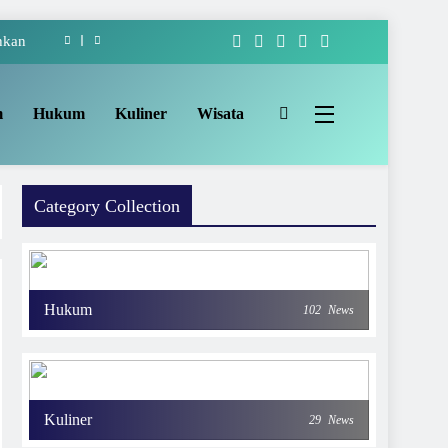
hkan
-222
akat
m
Hukum
Kuliner
Wisata
Apem
hkan
Category Collection
-222
akat
Hukum
102
News
Kuliner
29
News