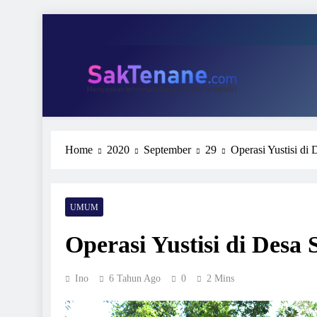
Skip
to
Tari
content
Wakil Ket
SakTenane.com
Berita Terbaru Hari ini
Home
2020
September
29
Operasi Yustisi di
Tari
Wakil Ket
UMUM
Operasi Yustisi di Desa
Ino
6 Tahun Ago
0
2 Mins