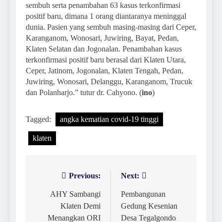
sembuh serta penambahan 63 kasus terkonfirmasi
positif baru, dimana 1 orang diantaranya meninggal
dunia. Pasien yang sembuh masing-masing dari Ceper,
Karanganom, Wonosari, Juwiring, Bayat, Pedan,
Klaten Selatan dan Jogonalan. Penambahan kasus
terkonfirmasi positif baru berasal dari Klaten Utara,
Ceper, Jatinom, Jogonalan, Klaten Tengah, Pedan,
Juwiring, Wonosari, Delanggu, Karanganom, Trucuk
dan Polanharjo.” tutur dr. Cahyono. (
ino
)
Tagged:
angka kematian covid-19 tinggi
klaten
Previous:
Next:
Navigasi
pos
AHY Sambangi
Pembangunan
Klaten Demi
Gedung Kesenian
Menangkan ORI
Desa Tegalgondo