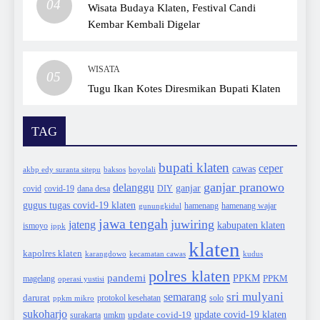
04
Wisata Budaya Klaten, Festival Candi
Kembar Kembali Digelar
WISATA
05
Tugu Ikan Kotes Diresmikan Bupati Klaten
TAG
bupati klaten
ceper
cawas
akbp edy suranta sitepu
baksos
boyolali
ganjar pranowo
delanggu
ganjar
covid
dana desa
DIY
covid-19
gugus tugas covid-19 klaten
hamenang wajar
gunungkidul
hamenang
jawa tengah
juwiring
jateng
kabupaten klaten
ismoyo
ippk
klaten
kapolres klaten
karangdowo
kudus
kecamatan cawas
polres klaten
pandemi
PPKM
PPKM
magelang
operasi yustisi
sri mulyani
semarang
darurat
solo
protokol kesehatan
ppkm mikro
sukoharjo
update covid-19
update covid-19 klaten
surakarta
umkm