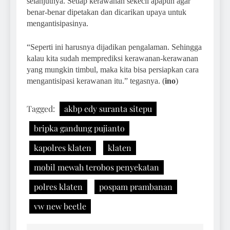
selanjutnya. Setiap kerawanan sekecil apapun agar
benar-benar dipetakan dan dicarikan upaya untuk
mengantisipasinya.
“Seperti ini harusnya dijadikan pengalaman. Sehingga
kalau kita sudah memprediksi kerawanan-kerawanan
yang mungkin timbul, maka kita bisa persiapkan cara
mengantisipasi kerawanan itu.” tegasnya. (
ino
)
Tagged:
akbp edy suranta sitepu
bripka gandung pujianto
kapolres klaten
klaten
mobil mewah terobos penyekatan
polres klaten
pospam prambanan
vw new beetle