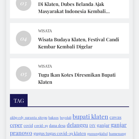
03
Di Klaten, Dubes Belanda Ajak
Masyarakat Indonesia Kembali
Bersepeda
WISATA
04
Wisata Budaya Klaten, Festival Candi
Kembar Kembali Digelar
WISATA
05
Tugu Ikan Kotes Diresmikan Bupati
Klaten
TAG
bupati klaten
cawas
akbp edy suranta sitepu
baksos
boyolali
ganjar
ceper
delanggu
ganjar
covid
covid-19
dana desa
DIY
pranowo
gugus tugas covid-19 klaten
gunungkidul
hamenang