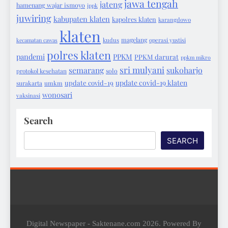
jawa tengah
jateng
hamenang wajar ismoyo
ippk
juwiring
kabupaten klaten
kapolres klaten
karangdowo
klaten
magelang
kecamatan cawas
kudus
operasi yustisi
polres klaten
pandemi
PPKM
PPKM darurat
ppkm mikro
sri mulyani
semarang
sukoharjo
protokol kesehatan
solo
update covid-19 klaten
update covid-19
surakarta
umkm
wonosari
vaksinasi
Search
SEARCH
Digital Newspaper - Saktenane.com 2026. Powered By