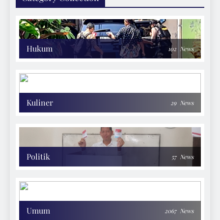
Hukum
102
News
Kuliner
29
News
Politik
57
News
Umum
2067
News