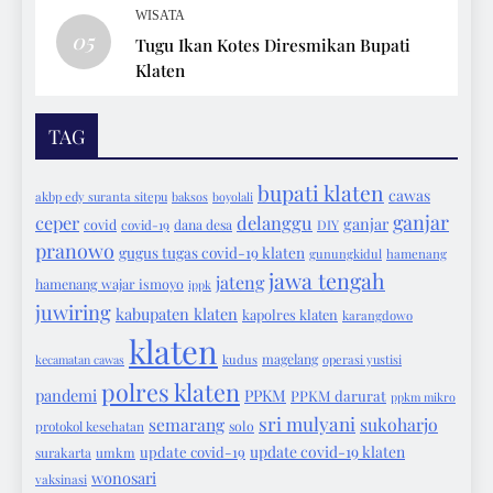
WISATA
05
Tugu Ikan Kotes Diresmikan Bupati
Klaten
TAG
bupati klaten
cawas
akbp edy suranta sitepu
baksos
boyolali
ganjar
ceper
delanggu
ganjar
covid
covid-19
dana desa
DIY
pranowo
gugus tugas covid-19 klaten
gunungkidul
hamenang
jawa tengah
jateng
hamenang wajar ismoyo
ippk
juwiring
kabupaten klaten
kapolres klaten
karangdowo
klaten
magelang
kecamatan cawas
kudus
operasi yustisi
polres klaten
pandemi
PPKM
PPKM darurat
ppkm mikro
sri mulyani
semarang
sukoharjo
protokol kesehatan
solo
update covid-19 klaten
update covid-19
surakarta
umkm
wonosari
vaksinasi