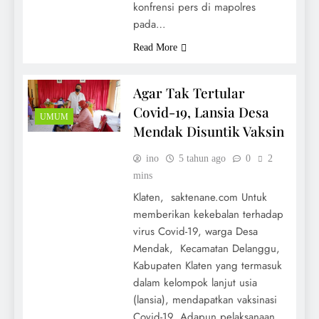
konfrensi pers di mapolres
pada…
Read More
Agar Tak Tertular
Covid-19, Lansia Desa
UMUM
Mendak Disuntik Vaksin
ino
5 tahun ago
0
2
mins
Klaten, saktenane.com Untuk
memberikan kekebalan terhadap
virus Covid-19, warga Desa
Mendak, Kecamatan Delanggu,
Kabupaten Klaten yang termasuk
dalam kelompok lanjut usia
(lansia), mendapatkan vaksinasi
Covid-19. Adapun pelaksanaan