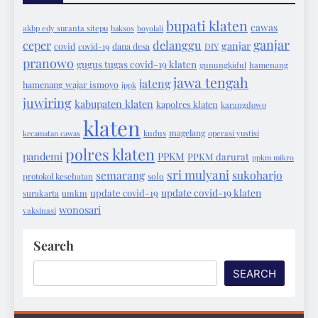
bupati klaten
cawas
akbp edy suranta sitepu
baksos
boyolali
ganjar
ceper
delanggu
ganjar
covid
covid-19
dana desa
DIY
pranowo
gugus tugas covid-19 klaten
gunungkidul
hamenang
jawa tengah
jateng
hamenang wajar ismoyo
ippk
juwiring
kabupaten klaten
kapolres klaten
karangdowo
klaten
magelang
kecamatan cawas
kudus
operasi yustisi
polres klaten
pandemi
PPKM
PPKM darurat
ppkm mikro
sri mulyani
semarang
sukoharjo
protokol kesehatan
solo
update covid-19 klaten
update covid-19
surakarta
umkm
wonosari
vaksinasi
Search
SEARCH