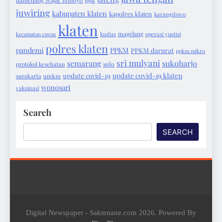
ippk
juwiring
kabupaten klaten
kapolres klaten
karangdowo
klaten
magelang
kecamatan cawas
kudus
operasi yustisi
polres klaten
pandemi
PPKM
PPKM darurat
ppkm mikro
sri mulyani
semarang
sukoharjo
protokol kesehatan
solo
update covid-19 klaten
update covid-19
surakarta
umkm
wonosari
vaksinasi
Search
SEARCH
Digital Newspaper - Saktenane.com 2026. Powered By