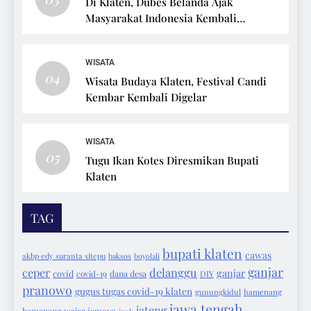
Di Klaten, Dubes Belanda Ajak
Masyarakat Indonesia Kembali
Bersepeda
WISATA
04
Wisata Budaya Klaten, Festival Candi
Kembar Kembali Digelar
WISATA
05
Tugu Ikan Kotes Diresmikan Bupati
Klaten
TAG
bupati klaten
cawas
akbp edy suranta sitepu
baksos
boyolali
ganjar
ceper
delanggu
ganjar
covid
covid-19
dana desa
DIY
pranowo
gugus tugas covid-19 klaten
gunungkidul
hamenang
jawa tengah
jateng
hamenang wajar ismoyo