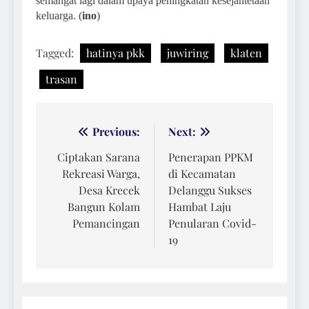
semangat lagi dalam upaya peningkatan kesejahtetaan
keluarga. (
ino
)
Tagged:
hatinya pkk
juwiring
klaten
trasan
Navigasi
Previous:
Next:
pos
Ciptakan Sarana
Penerapan PPKM
Rekreasi Warga,
di Kecamatan
Desa Krecek
Delanggu Sukses
Bangun Kolam
Hambat Laju
Pemancingan
Penularan Covid-
19