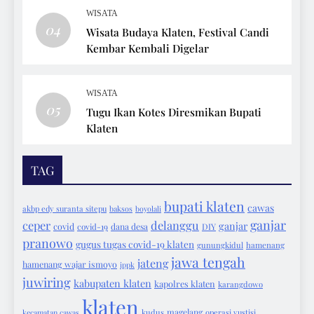
WISATA
04
Wisata Budaya Klaten, Festival Candi
Kembar Kembali Digelar
WISATA
05
Tugu Ikan Kotes Diresmikan Bupati
Klaten
TAG
bupati klaten
cawas
akbp edy suranta sitepu
baksos
boyolali
ganjar
ceper
delanggu
ganjar
covid
covid-19
dana desa
DIY
pranowo
gugus tugas covid-19 klaten
gunungkidul
hamenang
jawa tengah
jateng
hamenang wajar ismoyo
ippk
juwiring
kabupaten klaten
kapolres klaten
karangdowo
klaten
magelang
kecamatan cawas
kudus
operasi yustisi