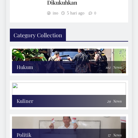
Dikukuhkan
ino
5 hari ago
0
Category Collection
Hukum
102
News
Kuliner
29
News
Politik
57
News