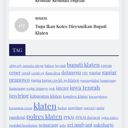
Kembar Kembali Digelar
WISATA
05
Tugu Ikan Kotes Diresmikan Bupati
Klaten
TAG
bupati klaten
cawas
akbp edy suranta sitepu
baksos
boyolali
ganjar
ceper
delanggu
ganjar
covid
covid-19
dana desa
DIY
pranowo
gugus tugas covid-19 klaten
gunungkidul
hamenang
jawa tengah
jateng
hamenang wajar ismoyo
ippk
juwiring
kabupaten klaten
kapolres klaten
karangdowo
klaten
magelang
kecamatan cawas
kudus
operasi yustisi
polres klaten
pandemi
PPKM
PPKM darurat
ppkm mikro
sri mulyani
semarang
sukoharjo
protokol kesehatan
solo