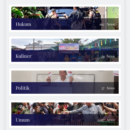
Hukum
102
News
Kuliner
29
News
Politik
57
News
Umum
2067
News