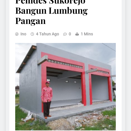
Pemdes Sukorejo
Bangun Lumbung
Pangan
Ino
4 Tahun Ago
0
1 Mins