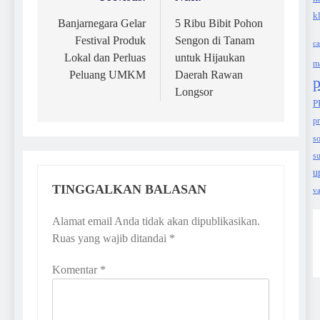
Navigasi
k
pos
Banjarnegara Gelar
5 Ribu Bibit Pohon
Festival Produk
Sengon di Tanam
c
Lokal dan Perluas
untuk Hijaukan
m
Peluang UMKM
Daerah Rawan
p
Longsor
P
pr
so
su
u
TINGGALKAN BALASAN
va
Alamat email Anda tidak akan dipublikasikan.
Ruas yang wajib ditandai
*
Komentar
*