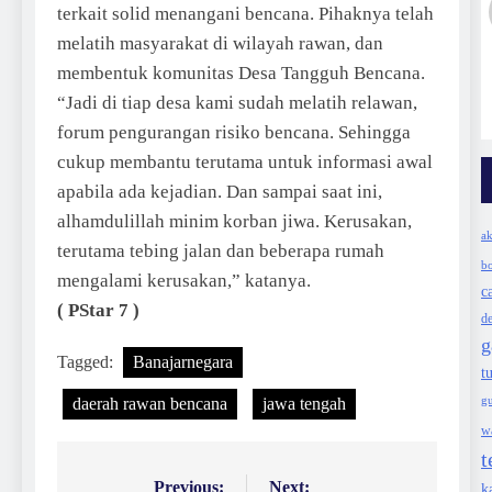
terkait solid menangani bencana. Pihaknya telah
melatih masyarakat di wilayah rawan, dan
membentuk komunitas Desa Tangguh Bencana.
“Jadi di tiap desa kami sudah melatih relawan,
forum pengurangan risiko bencana. Sehingga
cukup membantu terutama untuk informasi awal
apabila ada kejadian. Dan sampai saat ini,
alhamdulillah minim korban jiwa. Kerusakan,
ak
terutama tebing jalan dan beberapa rumah
bo
mengalami kerusakan,” katanya.
c
( PStar 7 )
d
g
Tagged:
Banajarnegara
t
g
daerah rawan bencana
jawa tengah
w
t
Previous:
Next:
k