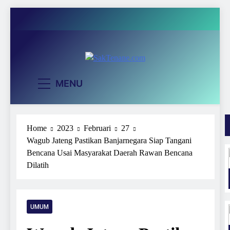
Skip
to
content
SakTenane.co
Berita Terbaru Hari ini
MENU
Home
2023
Februari
27
Wagub Jateng Pastikan Banjarnegara Siap Tangani
Bencana Usai Masyarakat Daerah Rawan Bencana
Dilatih
UMUM