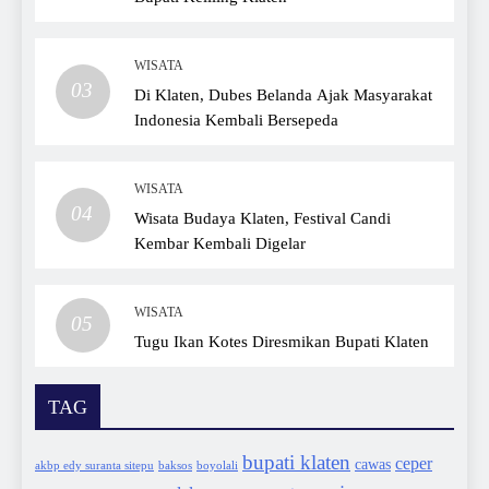
WISATA
03
Di Klaten, Dubes Belanda Ajak Masyarakat
Indonesia Kembali Bersepeda
WISATA
04
Wisata Budaya Klaten, Festival Candi
Kembar Kembali Digelar
WISATA
05
Tugu Ikan Kotes Diresmikan Bupati Klaten
TAG
bupati klaten
ceper
cawas
akbp edy suranta sitepu
baksos
boyolali