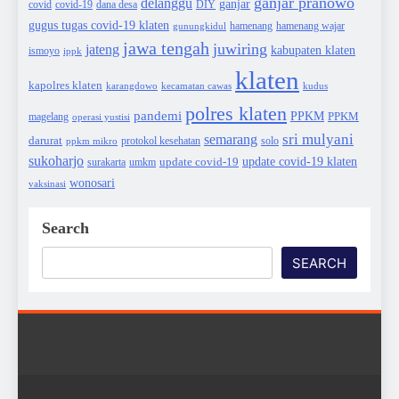
ganjar pranowo
delanggu
ganjar
covid
dana desa
DIY
covid-19
gugus tugas covid-19 klaten
hamenang wajar
gunungkidul
hamenang
jawa tengah
juwiring
jateng
kabupaten klaten
ismoyo
ippk
klaten
kapolres klaten
karangdowo
kudus
kecamatan cawas
polres klaten
pandemi
PPKM
PPKM
magelang
operasi yustisi
sri mulyani
semarang
darurat
solo
protokol kesehatan
ppkm mikro
sukoharjo
update covid-19
update covid-19 klaten
surakarta
umkm
wonosari
vaksinasi
Search
SEARCH