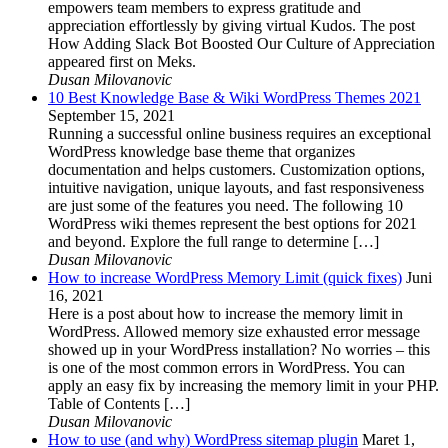
empowers team members to express gratitude and
appreciation effortlessly by giving virtual Kudos. The post
How Adding Slack Bot Boosted Our Culture of Appreciation
appeared first on Meks.
Dusan Milovanovic
10 Best Knowledge Base & Wiki WordPress Themes 2021
September 15, 2021
Running a successful online business requires an exceptional
WordPress knowledge base theme that organizes
documentation and helps customers. Customization options,
intuitive navigation, unique layouts, and fast responsiveness
are just some of the features you need. The following 10
WordPress wiki themes represent the best options for 2021
and beyond. Explore the full range to determine […]
Dusan Milovanovic
How to increase WordPress Memory Limit (quick fixes)
Juni
16, 2021
Here is a post about how to increase the memory limit in
WordPress. Allowed memory size exhausted error message
showed up in your WordPress installation? No worries – this
is one of the most common errors in WordPress. You can
apply an easy fix by increasing the memory limit in your PHP.
Table of Contents […]
Dusan Milovanovic
How to use (and why) WordPress sitemap plugin
Maret 1,