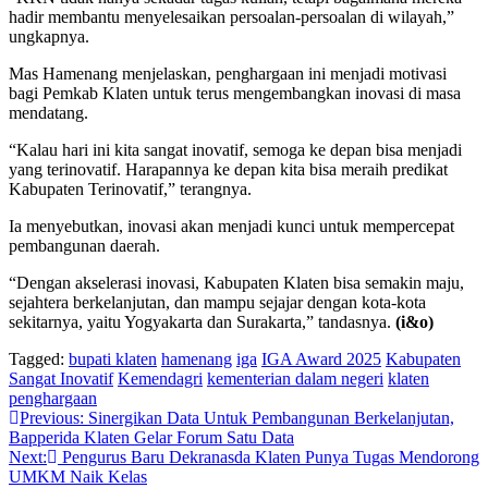
hadir membantu menyelesaikan persoalan-persoalan di wilayah,”
ungkapnya.
Mas Hamenang menjelaskan, penghargaan ini menjadi motivasi
bagi Pemkab Klaten untuk terus mengembangkan inovasi di masa
mendatang.
“Kalau hari ini kita sangat inovatif, semoga ke depan bisa menjadi
yang terinovatif. Harapannya ke depan kita bisa meraih predikat
Kabupaten Terinovatif,” terangnya.
Ia menyebutkan, inovasi akan menjadi kunci untuk mempercepat
pembangunan daerah.
“Dengan akselerasi inovasi, Kabupaten Klaten bisa semakin maju,
sejahtera berkelanjutan, dan mampu sejajar dengan kota-kota
sekitarnya, yaitu Yogyakarta dan Surakarta,” tandasnya.
(i&o)
Tagged:
bupati klaten
hamenang
iga
IGA Award 2025
Kabupaten
Sangat Inovatif
Kemendagri
kementerian dalam negeri
klaten
penghargaan
Navigasi
Previous:
Sinergikan Data Untuk Pembangunan Berkelanjutan,
Bapperida Klaten Gelar Forum Satu Data
pos
Next:
Pengurus Baru Dekranasda Klaten Punya Tugas Mendorong
UMKM Naik Kelas