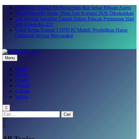
Skip
Yaqowiyu, Menko Perekonomian Ikut Sebar Ribuan Apem
to
Klaten Integrity Night, Duta Anti Korupsi 2026 Dikukuhkan
content
Tari Payung Juwiring Tampil Dalam Puncak Peringatan Hari
Jadi Klaten Ke-222
Wakil Ketua Komite I DPD RI Muhdi: Pendidikan Harus
Dinikmati Semua Masyarakat
Menu
SakTenane.com
Berita Terbaru Hari ini
Home
Politik
Umum
Hukum
Kuliner
Wisata
Cari
untuk:
All Topics