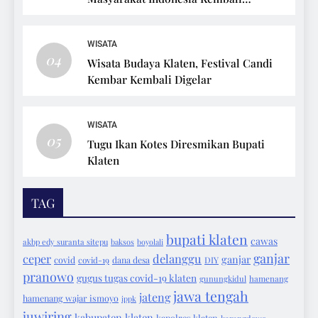
Bersepeda
WISATA
04
Wisata Budaya Klaten, Festival Candi
Kembar Kembali Digelar
WISATA
05
Tugu Ikan Kotes Diresmikan Bupati
Klaten
TAG
bupati klaten
cawas
akbp edy suranta sitepu
baksos
boyolali
ganjar
ceper
delanggu
ganjar
covid
covid-19
dana desa
DIY
pranowo
gugus tugas covid-19 klaten
gunungkidul
hamenang
jawa tengah
jateng
hamenang wajar ismoyo
ippk
juwiring
kabupaten klaten
kapolres klaten