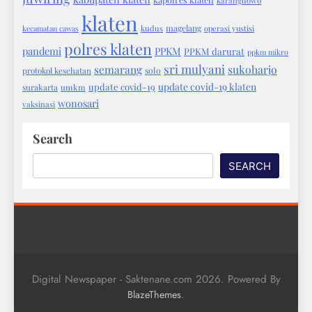
karangdowo
klaten
magelang
kecamatan cawas
kudus
operasi yustisi
polres klaten
pandemi
PPKM
PPKM darurat
ppkm mikro
sri mulyani
semarang
sukoharjo
protokol kesehatan
solo
update covid-19 klaten
update covid-19
surakarta
umkm
wonosari
vaksinasi
Search
SEARCH
Digital Newspaper - Saktenane.com 2026. Powered By
.
BlazeThemes