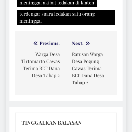
meninggal akibat ledakan di klaten
terdengar suara ledakan satu orang
meninggal
Navigasi
Previous:
Next:
pos
Warga Desa
Ratusan Warga
Tirtomarto Cawas
Desa Pogung
Terima BLT Dana
Cawas Terima
Desa Tahap 2
BLT Dana Desa
Tahap 2
TINGGALKAN BALASAN