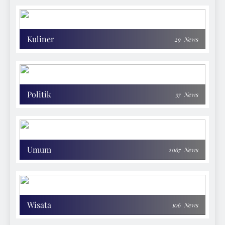
Kuliner
29
News
Politik
57
News
Umum
2067
News
Wisata
106
News