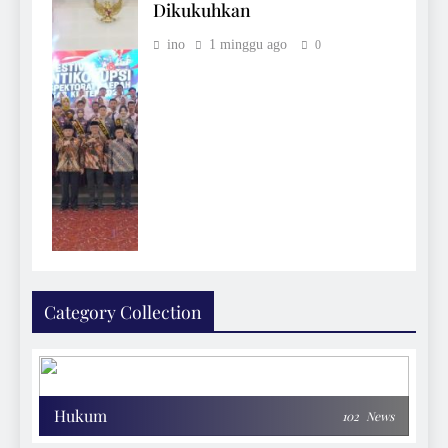
Dikukuhkan
ino
1 minggu ago
0
Category Collection
Hukum
102
News