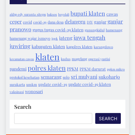
bupati klaten
cawas
akbp edy suranta sitepu
baksos
boyolali
ganjar
ceper
delanggu
ganjar
covid
covid-19
dana desa
DIY
pranowo
gugus tugas covid-19 klaten
gunungkidul
hamenang
jawa tengah
jateng
hamenang wajar ismoyo
ippk
juwiring
kabupaten klaten
kapolres klaten
karangdowo
klaten
magelang
kecamatan cawas
kudus
operasi yustisi
polres klaten
pandemi
PPKM
PPKM darurat
ppkm mikro
sri mulyani
semarang
sukoharjo
protokol kesehatan
solo
update covid-19 klaten
update covid-19
surakarta
umkm
wonosari
vaksinasi
Search
SEARCH