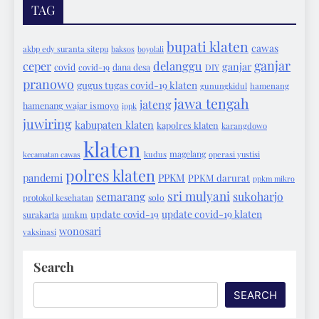
TAG
bupati klaten
cawas
akbp edy suranta sitepu
baksos
boyolali
ganjar
ceper
delanggu
ganjar
covid
covid-19
dana desa
DIY
pranowo
gugus tugas covid-19 klaten
gunungkidul
hamenang
jawa tengah
jateng
hamenang wajar ismoyo
ippk
juwiring
kabupaten klaten
kapolres klaten
karangdowo
klaten
magelang
kecamatan cawas
kudus
operasi yustisi
polres klaten
pandemi
PPKM
PPKM darurat
ppkm mikro
sri mulyani
semarang
sukoharjo
protokol kesehatan
solo
update covid-19 klaten
update covid-19
surakarta
umkm
wonosari
vaksinasi
Search
SEARCH